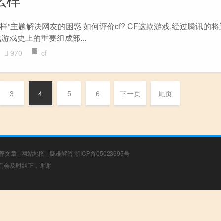
样”主题解决网友的困惑 如何评价cf? CF这款游戏,经过腾讯的将
游戏史上的重要组成部...
970
cf
3
4
5
6
下一页
尾页
荐文章
|
网站地图
|
疑难解答
浙ICP备05023695号
，我们会及时纠正，谢谢