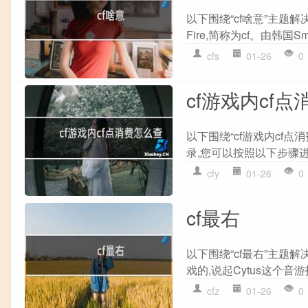
以下围绕“cf啥意”主题解
Fire,简称为cf。由韩国Smi
cfs
01-26
0
cf游戏内cf
以下围绕“cf游戏内cf点
录,您可以按照以下步骤进行操
cfy
01-26
0
cf最右
以下围绕“cf最右”主题
戏的,说起Cytus这个音游
cfz
01-26
0