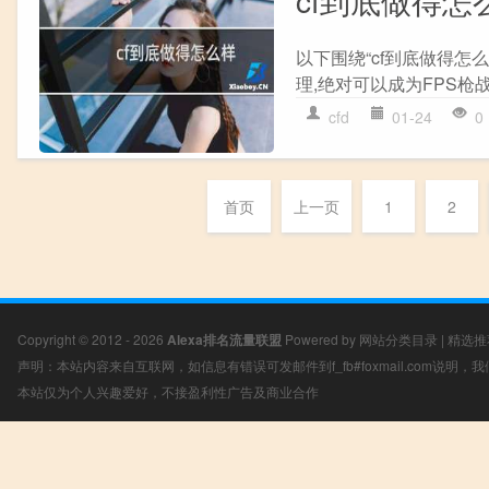
以下围绕“cf到底做得怎么
理,绝对可以成为FPS枪战
cfd
01-24
0
首页
上一页
1
2
Copyright © 2012 - 2026
Alexa排名流量联盟
Powered by
网站分类目录
|
精选推
声明：本站内容来自互联网，如信息有错误可发邮件到f_fb#foxmail.com说明
本站仅为个人兴趣爱好，不接盈利性广告及商业合作