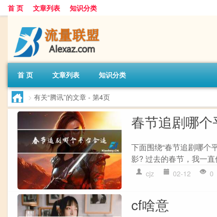
首 页
文章列表
知识分类
首 页
文章列表
知识分类
>
有关“腾讯”的文章
- 第4页
春节追剧哪个
下面围绕“春节追剧哪个
影? 过去的春节，我一直
cjz
02-12
0
cf啥意