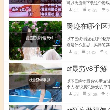
可以免流量下载这个游戏, 
cfh
01-25
0
爵迹在哪个区玩
以下围绕“爵迹在哪个区
道是什么意思... 风津道
jjz
01-25
0
cf最穷v8手游
以下围绕“cf最穷v8手游
个人 都说腾讯游戏坑 平下
cfz
01-25
0
cf到底做得怎