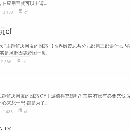
在应用宝就可以申请...
188
cf
cf
玩cf”主题解决网友的困惑 【临界爵迹总共分几部第三部讲什么内
其实是风源因德帝国一度...
886
cf
”主题解决网友的困惑 CF手游值得充钱吗? 其实 有没有必要充钱
心来想一想 都是为了...
438
cf
么样