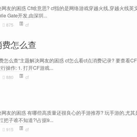
决网友的困惑 Cf啥意思? cf指的是网络游戏穿越火线,穿越火线英文
le Gate开发,由深圳...
875
cf
点消费怎么查
消费怎么查”主题解决网友的困惑 cf怎么看cf点消费记录? 要查看C
作: 1. 打开CF游戏...
880
cf
解决网友的困惑 有哪些高质量还很良心的手游推荐? 玩手游的,尤
扛把子谁不知道?!占据9...
915
cf