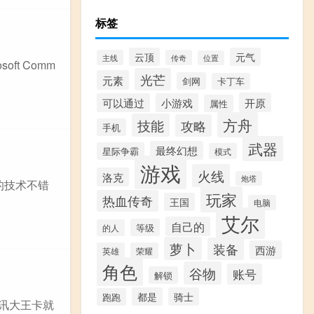
标签
云顶
元气
主线
传奇
位置
ft Comm
光芒
元素
剑网
卡丁车
开原
可以通过
小游戏
属性
方舟
技能
攻略
手机
武器
最终幻想
星际争霸
模式
游戏
火线
洛克
炮塔
的技术不错
玩家
热血传奇
王国
电脑
艾尔
自己的
等级
的人
萝卜
装备
西游
英雄
荣耀
角色
谷物
账号
解锁
都是
骑士
跑跑
腾讯大王卡就