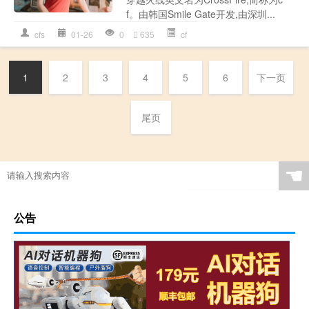
f。由韩国Smile Gate开发,由深圳...
cfs
01-26
0
635
cf
1
2
3
4
5
6
下一页
尾页
☚
公告