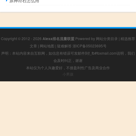
原神符石怎么用
Copyright © 2012 - 2026
Alexa排名流量联盟
Powered by
网站分类目录
|
精选推荐
文章
|
网站地图
|
疑难解答
浙ICP备05023695号
声明：本站内容来自互联网，如信息有错误可发邮件到f_fb#foxmail.com说明，我们
会及时纠正，谢谢
本站仅为个人兴趣爱好，不接盈利性广告及商业合作
小男孩