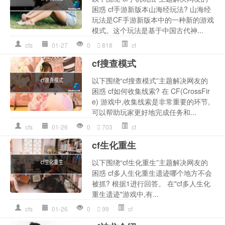
困惑 cf手游新版本山海经玩法? 山海经
玩法是CF手游新版本中的一种新的游戏
模式。这个玩法是基于中国古代神...
cfs
01-27
0
818
cf
cf搜查模式
以下围绕“cf搜查模式”主题解决网友的
困惑 cf如何收集线索? 在 CF(CrossFir
e) 游戏中,收集线索是非常重要的环节,
可以帮助玩家更好地完成任务和...
cfs
01-26
0
703
cf
cf生化重生
以下围绕“cf生化重生”主题解决网友的
困惑 cf多人生化重生遗迹哪个地方不会
被抓? 根据1进行回答。 在"cf多人生化
重生遗迹"游戏中,有...
cfs
01-26
0
99
cf