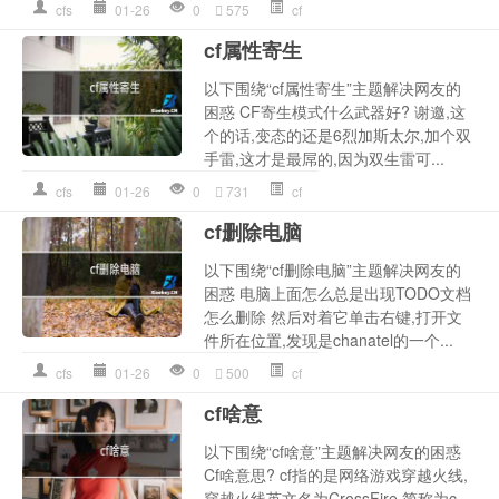
cfs
01-26
0
575
cf
cf属性寄生
以下围绕“cf属性寄生”主题解决网友的
困惑 CF寄生模式什么武器好? 谢邀,这
个的话,变态的还是6烈加斯太尔,加个双
手雷,这才是最屌的,因为双生雷可...
cfs
01-26
0
731
cf
cf删除电脑
以下围绕“cf删除电脑”主题解决网友的
困惑 电脑上面怎么总是出现TODO文档
怎么删除 然后对着它单击右键,打开文
件所在位置,发现是chanatel的一个...
cfs
01-26
0
500
cf
cf啥意
以下围绕“cf啥意”主题解决网友的困惑
Cf啥意思? cf指的是网络游戏穿越火线,
穿越火线英文名为CrossFire,简称为c