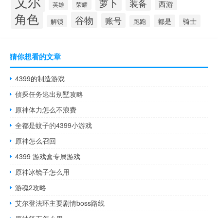
艾尔
萝卜
装备
西游
英雄
荣耀
角色
谷物
账号
都是
骑士
解锁
跑跑
猜你想看的文章
4399的制造游戏
侦探任务逃出别墅攻略
原神体力怎么不浪费
全都是蚊子的4399小游戏
原神怎么召回
4399 游戏盒专属游戏
原神冰镜子怎么用
游魂2攻略
艾尔登法环主要剧情boss路线