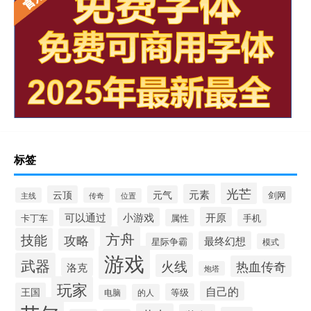
标签
光芒
元素
云顶
元气
剑网
主线
传奇
位置
开原
可以通过
小游戏
属性
手机
卡丁车
方舟
技能
攻略
最终幻想
星际争霸
模式
游戏
武器
火线
热血传奇
洛克
炮塔
玩家
自己的
王国
等级
的人
电脑