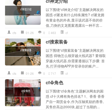
cf神龙介绍
以下围绕“cf神龙介绍”主题解决网友的
困惑 cf屠龙有什么特殊属性? cf屠龙拥
有黄金色的外表,显示该武器不俗的价
值,刀身的文龙图案透露出一种不言...
cfs
01-26
0
463
cf
cf搜索装备
以下围绕“cf搜索装备”主题解决网友的
困惑 得物怎么领穿越火线武器? 要领取
穿越火线武器,你需要遵循以下步骤: 首
先,打开得物APP并登录你的账户...
cfs
01-26
0
717
cf
cf伞角色
以下围绕“cf伞角色”主题解决网友的困
惑 cf十大稀有角色排名? 1、香香 香香
产自一期赏金令,作为压轴奖励的香香,
其售价高达2000块,超过了当期的...