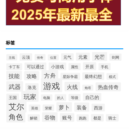
标签
光芒
元素
云顶
元气
剑网
主线
传奇
位置
开原
可以通过
小游戏
属性
手机
卡丁车
方舟
技能
攻略
最终幻想
星际争霸
模式
游戏
武器
火线
热血传奇
洛克
炮塔
玩家
自己的
王国
等级
的人
电脑
艾尔
萝卜
装备
西游
英雄
荣耀
角色
谷物
账号
都是
骑士
解锁
跑跑