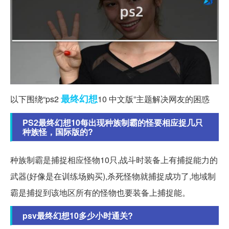
最终幻想
以下围绕“ps2
10 中文版”主题解决网友的困惑
PS2最终幻想10每出现种族制霸的怪要相应捉几只
种族怪，国际版的?
种族制霸是捕捉相应怪物10只,战斗时装备上有捕捉能力的
武器(好像是在训练场购买),杀死怪物就捕捉成功了,地域制
霸是捕捉到该地区所有的怪物也要装备上捕捉能。
psv最终幻想10多少小时通关?