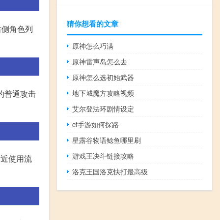
猜你想看的文章
右侧角色列
原神怎么巧满
原神雷声岛怎么去
原神怎么选初始武器
色的普通攻击
地下城魔方攻略视频
艾尔登法环剧情设定
cf手游如何探路
星露谷物语鲶鱼哪里刷
游戏王决斗链接攻略
附近使用流
洛克王国洛克快打最高级