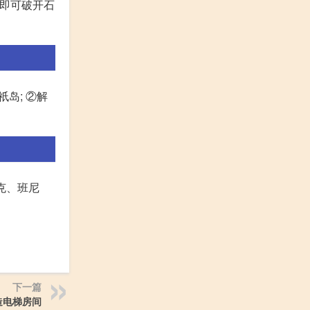
桶即可破开石
岛; ②解
克、班尼
下一篇
造电梯房间