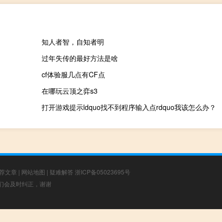
知人者智，自知者明
过年失传的最好方法是啥
cf体验服几点有CF点
在哪玩云顶之弈s3
打开游戏提示ldquo找不到程序输入点rdquo我该怎么办？
荐文章
|
网站地图
|
疑难解答
浙ICP备05023695号
，我们会及时纠正，谢谢