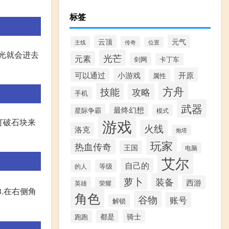
标签
云顶
元气
主线
传奇
位置
星光就会进去
光芒
元素
剑网
卡丁车
开原
可以通过
小游戏
属性
方舟
技能
攻略
手机
武器
最终幻想
星际争霸
模式
游戏
打破石块来
火线
洛克
炮塔
玩家
热血传奇
王国
电脑
艾尔
自己的
等级
的人
萝卜
装备
西游
英雄
荣耀
3.在右侧角
角色
谷物
账号
解锁
都是
骑士
跑跑