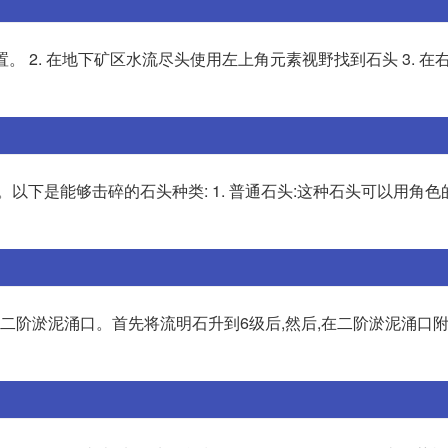
。 2. 在地下矿区水流尽头使用左上角元素视野找到石头 3. 在
以下是能够击碎的石头种类: 1. 普通石头:这种石头可以用角
到二阶淤泥涌口。首先将流明石升到6级后,然后,在二阶淤泥涌口