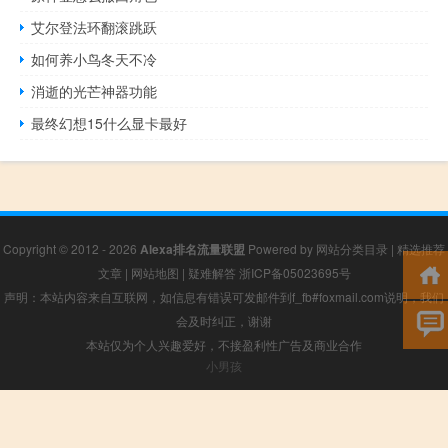
艾尔登法环翻滚跳跃
如何养小鸟冬天不冷
消逝的光芒神器功能
最终幻想15什么显卡最好
Copyright © 2012 - 2026
Alexa排名流量联盟
Powered by
网站分类目录
|
精选推荐
文章
|
网站地图
|
疑难解答
浙ICP备05023695号
声明：本站内容来自互联网，如信息有错误可发邮件到f_fb#foxmail.com说明，我们
会及时纠正，谢谢
本站仅为个人兴趣爱好，不接盈利性广告及商业合作
小男孩