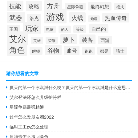
方舟
技能
攻略
最终幻想
星际争霸
模式
游戏
武器
火线
热血传奇
洛克
炮塔
玩家
自己的
王国
等级
的人
电脑
艾尔
萝卜
装备
西游
英雄
荣耀
角色
谷物
账号
都是
骑士
解锁
跑跑
猜你想看的文章
夏天的第一个冰淇淋什么梗？夏天的第一个冰淇淋是什么意思什么梗
艾尔登法环怎么升级护符栏
星际争霸最强精通
过年怎么发朋友圈2022
临时工工伤怎么处理
原神壶怎么撤回角色