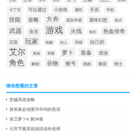
开原
可以通过
小游戏
属性
手机
卡丁车
方舟
技能
攻略
最终幻想
星际争霸
模式
游戏
武器
火线
热血传奇
洛克
炮塔
玩家
自己的
王国
等级
的人
电脑
艾尔
萝卜
装备
西游
英雄
荣耀
角色
谷物
账号
都是
骑士
解锁
跑跑
猜你想看的文章
穿越系统攻略
舅舅家必须要拜年吗的英语
保卫萝卜4 第34集
元宵节最美祝福语送给老师