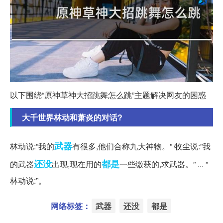
以下围绕“原神草神大招跳舞怎么跳”主题解决网友的困惑
大千世界林动和萧炎的对话?
武器
林动说:”我的
有很多,他们合称九大神物。” 牧尘说:”我
还没
都是
的武器
出现,现在用的
一些缴获的,求武器。” ... ”
林动说:”。
网络标签：
武器
还没
都是