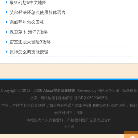
最终幻想5中文地图
艾尔登法环怎么使用肢体语言
亲戚拜年怎么回礼
保卫萝卜 海洋7攻略
密室逃脱大冒险3攻略
原神怎么调技能按键
Copyright © 2012 - 2026
Alexa排名流量联盟
Powered by
网站分类目录
|
精选推荐
文章
|
网站地图
|
疑难解答
浙ICP备05023695号
声明：本站内容来自互联网，如信息有错误可发邮件到f_fb#foxmail.com说明，我们
会及时纠正，谢谢
本站仅为个人兴趣爱好，不接盈利性广告及商业合作
小男孩