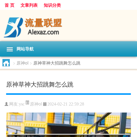
首 页
文章列表
知识分类
网站导航
>
原神ol
>
原神草神大招跳舞怎么跳
原神草神大招跳舞怎么跳
原神ol
网友:
ysc
2024-02-21 22:59:28