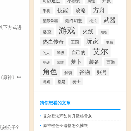
开原
可以通过
小游戏
属性
方舟
技能
攻略
手机
武器
最终幻想
星际争霸
模式
游戏
以下方式进
火线
洛克
炮塔
玩家
热血传奇
王国
电脑
艾尔
自己的
等级
的人
萝卜
装备
西游
英雄
荣耀
角色
谷物
账号
解锁
《原神》中
都是
骑士
跑跑
猜你想看的文章
艾尔登法环如何升级狼骨灰
原神橙色圣遗物怎么摧毁
复刻公子?