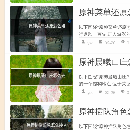
原神菜单还原
以下围绕“原神菜单还原
行退款。首先,进入游戏的主
ysc
02-26
0
原神晨曦山庄
以下围绕“原神晨曦山庄
的一个虚构地点,位于蒙德
ysc
02-26
0
原神插队角色
以下围绕“原神插队角色怎