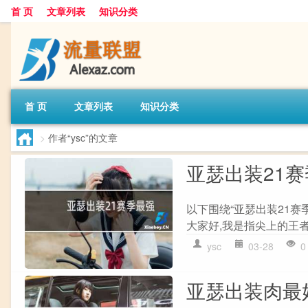
首 页
文章列表
知识分类
首 页
文章列表
知识分类
>
作者“ysc”的文章
亚瑟出装21
以下围绕“亚瑟出装21
大家好,我是指尖上的王者,
ysc
03-28
0
亚瑟出装肉最