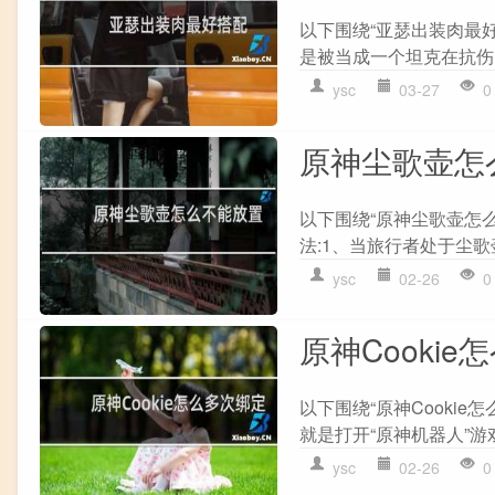
以下围绕“亚瑟出装肉最好
是被当成一个坦克在抗伤,
ysc
03-27
0
原神尘歌壶怎
以下围绕“原神尘歌壶怎
法:1、当旅行者处于尘歌壶
ysc
02-26
0
原神Cooki
以下围绕“原神Cookie
就是打开“原神机器人”游戏主
ysc
02-26
0