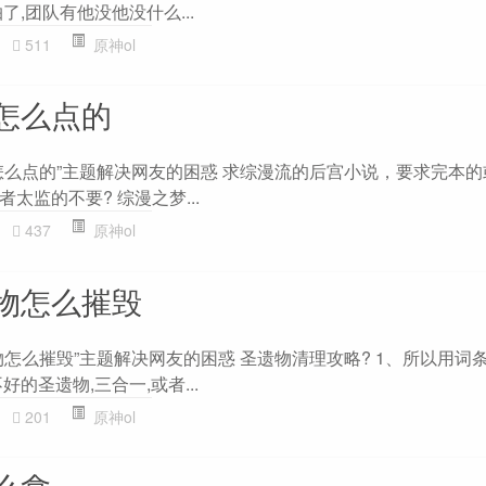
了,团队有他没他没什么...
511
原神ol
怎么点的
怎么点的”主题解决网友的困惑 求综漫流的后宫小说，要求完本
太监的不要? 综漫之梦...
437
原神ol
物怎么摧毁
怎么摧毁”主题解决网友的困惑 圣遗物清理攻略? 1、所以用词
的圣遗物,三合一,或者...
201
原神ol
么拿