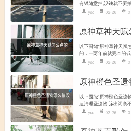
有钱随意抽,没钱就不要抽
ysc
02-26
0
原神草神天赋
以下围绕“原神草神天赋
的，一两年前就完本的或者
ysc
02-26
0
原神橙色圣遗
以下围绕“原神橙色圣遗物
速清理圣遗物,筛出词条不好
ysc
02-26
0
原神茶壶歌怎