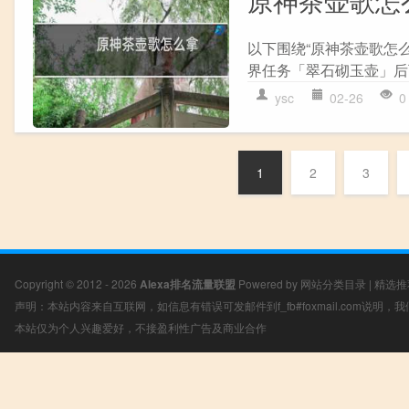
以下围绕“原神茶壶歌怎么
界任务「翠石砌玉壶」后可
ysc
02-26
0
1
2
3
Copyright © 2012 - 2026
Alexa排名流量联盟
Powered by
网站分类目录
|
精选推
声明：本站内容来自互联网，如信息有错误可发邮件到f_fb#foxmail.com说明
本站仅为个人兴趣爱好，不接盈利性广告及商业合作