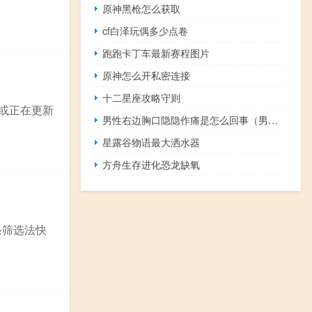
原神黑枪怎么获取
cf白泽玩偶多少点卷
跑跑卡丁车最新赛程图片
原神怎么开私密连接
十二星座攻略守则
的或正在更新
男性右边胸口隐隐作痛是怎么回事（男右胸口隐隐作痛怎么回事）
星露谷物语最大洒水器
方舟生存进化恐龙缺氧
条筛选法快