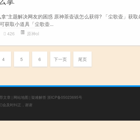
拿”主题解决网友的困惑 原神茶壶该怎么获得? 「尘歌壶」获取
获取小道具「尘歌壶...
426
原神ol
4
5
6
下一页
尾页
荐文章
|
网站地图
|
疑难解答
浙ICP备05023695号
，我们会及时纠正，谢谢