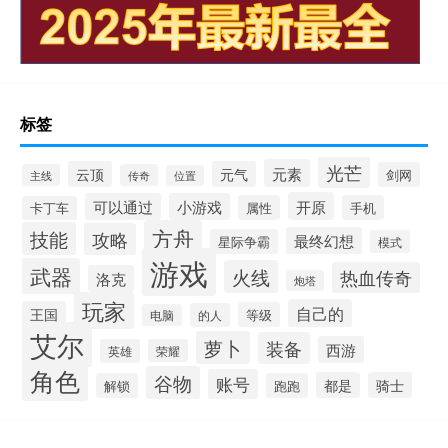
标签
光芒
元素
云顶
元气
剑网
主线
传奇
位置
开原
可以通过
小游戏
属性
手机
卡丁车
方舟
技能
攻略
最终幻想
星际争霸
模式
游戏
武器
火线
热血传奇
洛克
炮塔
玩家
自己的
王国
等级
的人
电脑
艾尔
萝卜
装备
西游
英雄
荣耀
角色
谷物
账号
都是
骑士
解锁
跑跑