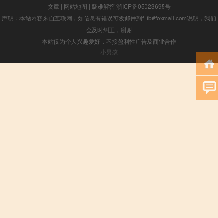
文章
|
网站地图
|
疑难解答
浙ICP备05023695号
声明：本站内容来自互联网，如信息有错误可发邮件到f_fb#foxmail.com说明，我们
会及时纠正，谢谢
本站仅为个人兴趣爱好，不接盈利性广告及商业合作
小男孩