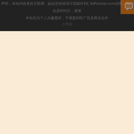
声明：本站内容来自互联网，如信息有错误可发邮件到f_fb#foxmail.com说明，我们
会及时纠正，谢谢
本站仅为个人兴趣爱好，不接盈利性广告及商业合作
小男孩