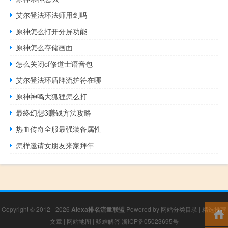
艾尔登法环法师用剑吗
原神怎么打开分屏功能
原神怎么存储画面
怎么关闭cf修道士语音包
艾尔登法环盾牌流护符在哪
原神神鸣大狐狸怎么打
最终幻想3赚钱方法攻略
热血传奇全服最强装备属性
怎样邀请女朋友来家拜年
Copyright © 2012 - 2026
Alexa排名流量联盟
Powered by
网站分类目录
|
精选推荐
文章
|
网站地图
|
疑难解答
浙ICP备05023695号