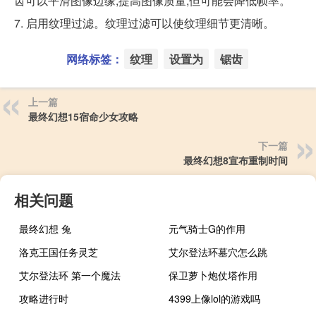
齿可以平滑图像边缘,提高图像质量,但可能会降低帧率。
7. 启用纹理过滤。纹理过滤可以使纹理细节更清晰。
网络标签：
纹理
设置为
锯齿
上一篇
最终幻想15宿命少女攻略
下一篇
最终幻想8宣布重制时间
相关问题
最终幻想 兔
元气骑士G的作用
洛克王国任务灵芝
艾尔登法环墓穴怎么跳
艾尔登法环 第一个魔法
保卫萝卜炮仗塔作用
攻略进行时
4399上像lol的游戏吗