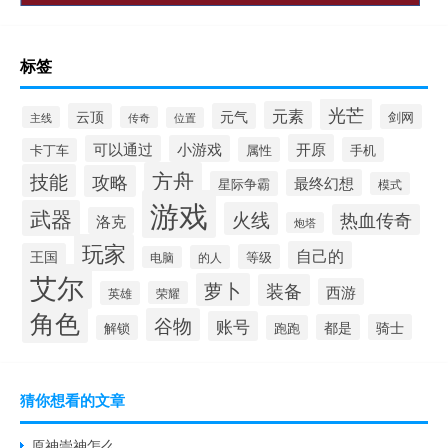
标签
光芒
元素
云顶
元气
剑网
主线
传奇
位置
开原
可以通过
小游戏
属性
手机
卡丁车
方舟
技能
攻略
最终幻想
星际争霸
模式
游戏
武器
火线
热血传奇
洛克
炮塔
玩家
自己的
王国
等级
的人
电脑
艾尔
萝卜
装备
西游
英雄
荣耀
角色
谷物
账号
都是
骑士
解锁
跑跑
猜你想看的文章
原神崇神怎么