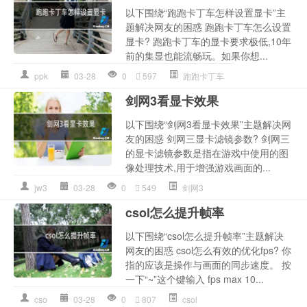
以下围绕“跑跑卡丁车怎样设置显卡”主
题解决网友的困惑 跑跑卡丁车怎么设置
显卡? 跑跑卡丁车的显卡要求极低,10年
前的集显也能流畅玩。如果你想...
ppk
03-28
0
597
跑跑卡丁车
剑网3看显卡效果
以下围绕“剑网3看显卡效果”主题解决网
友的困惑 剑网三显卡滤镜参数? 剑网三
的显卡滤镜参数是指在游戏中使用的图
像处理技术,用于增强游戏画面的...
jw3
03-28
0
549
剑网3
csol怎么提升帧率
以下围绕“csol怎么提升帧率”主题解决
网友的困惑 csol怎么有效的优化fps? 你
指的应该是操作与画面的同步速度。 按
一下“~”这个键输入 fps max 10...
cso
03-28
0
807
csol