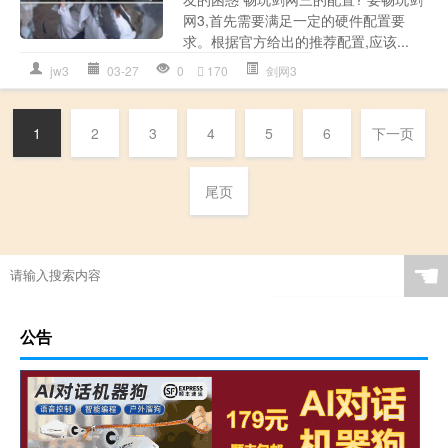
网3,首先需要满足一定的硬件配置要
求。根据官方给出的推荐配置,应该...
jw3
03-27
0
170
剑网3
1
2
3
4
5
6
下一页
尾页
☚
公告