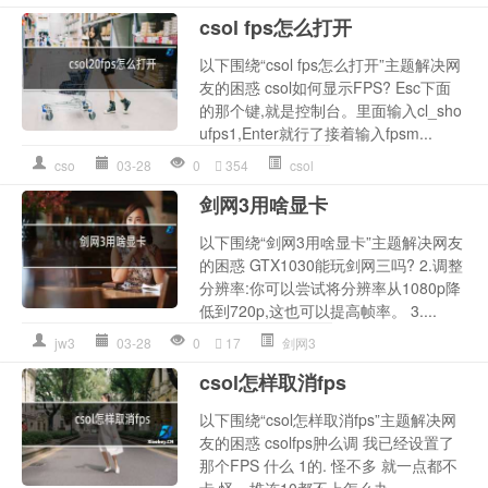
csol fps怎么打开
以下围绕“csol fps怎么打开”主题解决网
友的困惑 csol如何显示FPS? Esc下面
的那个键,就是控制台。里面输入cl_sho
ufps1,Enter就行了接着输入fpsm...
cso
03-28
0
354
csol
剑网3用啥显卡
以下围绕“剑网3用啥显卡”主题解决网友
的困惑 GTX1030能玩剑网三吗? 2.调整
分辨率:你可以尝试将分辨率从1080p降
低到720p,这也可以提高帧率。 3....
jw3
03-28
0
17
剑网3
csol怎样取消fps
以下围绕“csol怎样取消fps”主题解决网
友的困惑 csolfps肿么调 我已经设置了
那个FPS 什么 1的. 怪不多 就一点都不