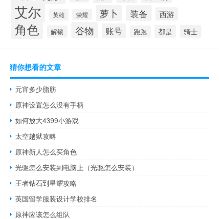
艾尔
萝卜
装备
西游
英雄
荣耀
角色
谷物
账号
都是
骑士
解锁
跑跑
猜你想看的文章
元宵多少脂肪
原神设置怎么没有手柄
如何放大4399小游戏
太空越狱攻略
原神新人怎么买角色
光驱怎么安装到电脑上（光驱怎么安装）
王者钻石到星耀攻略
英国留学服装设计学校排名
原神应该怎么组队