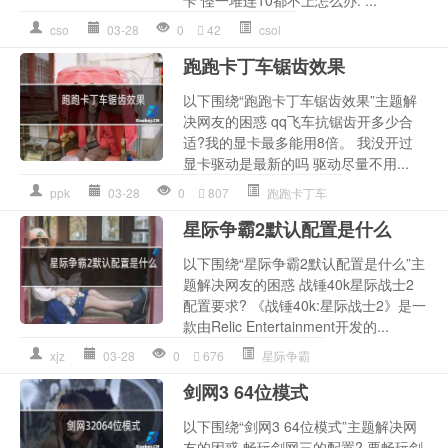
卡 怪一堆连10都不上怎么办. ...
cso
03-28
0
42
csol
跑跑卡丁车锯齿效果
以下围绕“跑跑卡丁车锯齿效果”主题解
决网友的困惑 qq飞车抗锯齿开多少合
适?我的显卡最多能用8倍。 我没开过
显卡驱动是最新的吗 驱动尽量不用...
ppk
03-28
0
807
跑跑卡丁车
星际争霸2默认配置是什么
以下围绕“星际争霸2默认配置是什么”主
题解决网友的困惑 战锤40k星际战士2
配置要求? 《战锤40k:星际战士2》是一
款由Relic Entertainment开发的...
xjz
03-28
0
676
星际争霸
剑网3 64位模式
以下围绕“剑网3 64位模式”主题解决网
友的困惑 畅玩剑网三的配置? 要畅玩剑