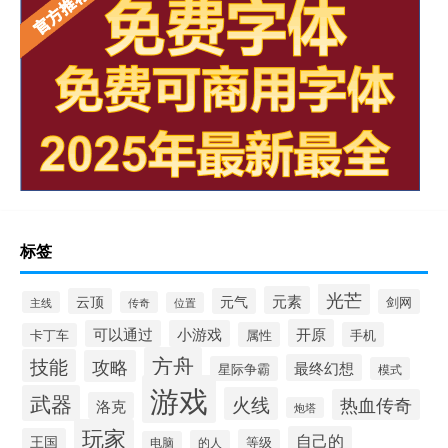
标签
光芒
元素
云顶
元气
剑网
主线
传奇
位置
开原
可以通过
小游戏
属性
手机
卡丁车
方舟
技能
攻略
最终幻想
星际争霸
模式
游戏
武器
火线
热血传奇
洛克
炮塔
玩家
自己的
王国
等级
的人
电脑