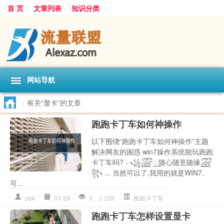
首 页
文章列表
知识分类
网站导航
>
有关“显卡”的文章
跑跑卡丁车如何神操作
以下围绕“跑跑卡丁车如何神操作”主题
解决网友的困惑 win7操作系统能玩跑跑
卡丁车吗? - ꧁꫞꯭ 随心随意随缘꫞
꧂ ... 当然可以了,我用的就是WIN7,
可...
ppk
03-29
0
239
跑跑卡丁车
跑跑卡丁车怎样设置显卡