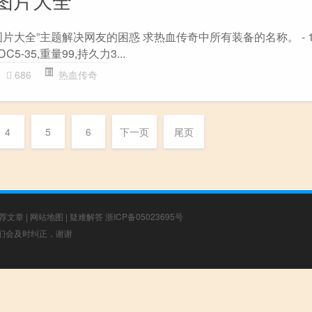
大全”主题解决网友的困惑 求热血传奇中所有装备的名称。 - 159
C5-35,重量99,持久力3...
686
热血传奇
4
5
6
下一页
尾页
荐文章
|
网站地图
|
疑难解答
浙ICP备05023695号
，我们会及时纠正，谢谢