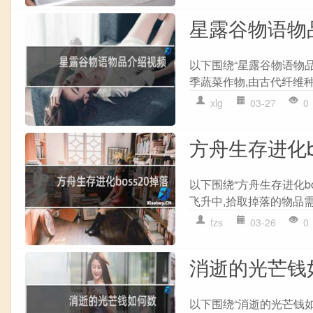
星露谷物语物
以下围绕“星露谷物语物品
季蔬菜作物,由古代纤维种
xlg
03-27
0
方舟生存进化b
以下围绕“方舟生存进化b
飞升中,拾取掉落的物品需要
fzs
03-26
0
消逝的光芒钱
以下围绕“消逝的光芒钱如