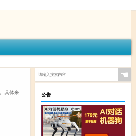
☚
系。具体来
公告