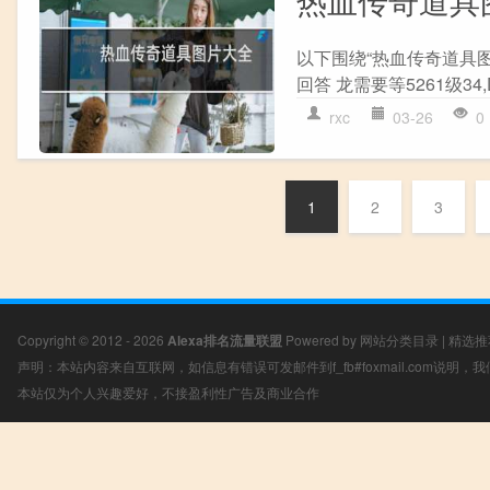
以下围绕“热血传奇道具图片
回答 龙需要等5261级34,D
rxc
03-26
0
1
2
3
Copyright © 2012 - 2026
Alexa排名流量联盟
Powered by
网站分类目录
|
精选推
声明：本站内容来自互联网，如信息有错误可发邮件到f_fb#foxmail.com说明
本站仅为个人兴趣爱好，不接盈利性广告及商业合作