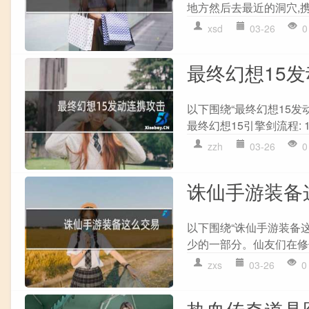
地方然后去最近的洞穴,携带
xsd
03-26
0
最终幻想15
以下围绕“最终幻想15发
最终幻想15引擎剑流程: 1
zzh
03-26
0
诛仙手游装备
以下围绕“诛仙手游装备
少的一部分。仙友们在修仙
zxs
03-26
0
热血传奇道具