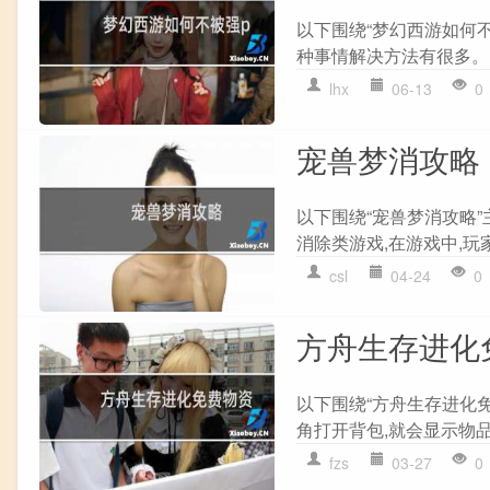
以下围绕“梦幻西游如何不
种事情解决方法有很多。 1.
lhx
06-13
0
宠兽梦消攻略
以下围绕“宠兽梦消攻略
消除类游戏,在游戏中,玩
csl
04-24
0
方舟生存进化
以下围绕“方舟生存进化
角打开背包,就会显示物品
fzs
03-27
0