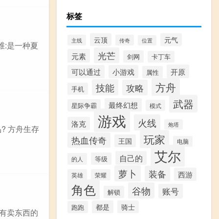
标签
云顶
元气
主线
传奇
位置
维:是一种夏
光芒
元素
剑网
卡丁车
开原
可以通过
小游戏
属性
方舟
技能
攻略
手机
武器
最终幻想
星际争霸
模式
游戏
火线
洛克
炮塔
? 方舟生存
玩家
热血传奇
王国
电脑
艾尔
自己的
等级
的人
萝卜
装备
西游
英雄
荣耀
角色
谷物
账号
解锁
都是
骑士
跑跑
去有卖东西的