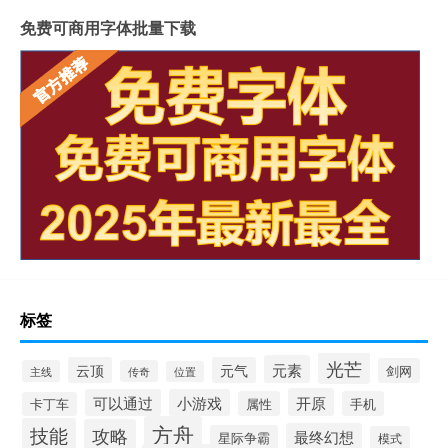
免费可商用字体批量下载
标签
光芒
元素
云顶
元气
剑网
主线
传奇
位置
开原
可以通过
小游戏
属性
手机
卡丁车
方舟
技能
攻略
最终幻想
星际争霸
模式