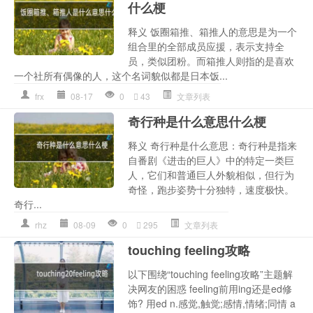
什么梗
释义 饭圈箱推、箱推人的意思是为一个
组合里的全部成员应援，表示支持全
员，类似团粉。而箱推人则指的是喜欢
一个社所有偶像的人，这个名词貌似都是日本饭...
frx
08-17
0
43
文章列表
奇行种是什么意思什么梗
释义 奇行种是什么意思：奇行种是指来
自番剧《进击的巨人》中的特定一类巨
人，它们和普通巨人外貌相似，但行为
奇怪，跑步姿势十分独特，速度极快。
奇行...
rhz
08-09
0
295
文章列表
touching feeling攻略
以下围绕“touching feeling攻略”主题解
决网友的困惑 feeling前用ing还是ed修
饰? 用ed n.感觉,触觉;感情,情绪;同情 a