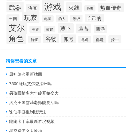
游戏
武器
火线
热血传奇
洛克
炮塔
玩家
自己的
王国
等级
的人
电脑
艾尔
萝卜
装备
西游
英雄
荣耀
角色
谷物
账号
都是
骑士
解锁
跑跑
猜你想看的文章
原神怎么重新找回
7500能玩艾尔登法环吗
男孩眼睛多大年龄开始变大
洛克王国雪莉老师能复活吗
诛仙手游重制版玩法
跑跑卡丁车最新赛况视频
星空路怎么去原神