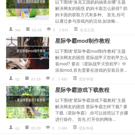
以下围绕“洛克王国奶妈抽奖在哪”主题
解决网友的困惑 奶妈卡面怎么获得? 奶
妈卡面的获取方式有多种。 首先,你可
以通过参与游戏内的活动,如攻略...
lkw
03-29
0
834
洛克王国
星际争霸mod制作教程
以下围绕“星际争霸mod制作教程”主题
解决网友的困惑 星际战甲灭世机甲怎么
装mod? 要在《星际战甲灭世机甲》中
添加mod,首先需要在游戏的安装目录...
xjz
03-29
0
480
星际争霸
星际争霸游戏下载教程
以下围绕“星际争霸游戏下载教程”主题
解决网友的困惑 星际争霸怎样下载? 要
下载《星际争霸》,你可以按照以下步骤
进行操作。 首先,打开你的网络...
xjz
03-29
0
484
星际争霸