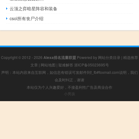
云顶之弈暗星阵容和装备
csol所有丧尸介绍
Copyright © 2012 - 2026
Alexa排名流量联盟
Powered by
网站分类目录
|
精选推荐
文章
|
网站地图
|
疑难解答
浙ICP备05023695号
声明：本站内容来自互联网，如信息有错误可发邮件到f_fb#foxmail.com说明，我们
会及时纠正，谢谢
本站仅为个人兴趣爱好，不接盈利性广告及商业合作
小男孩