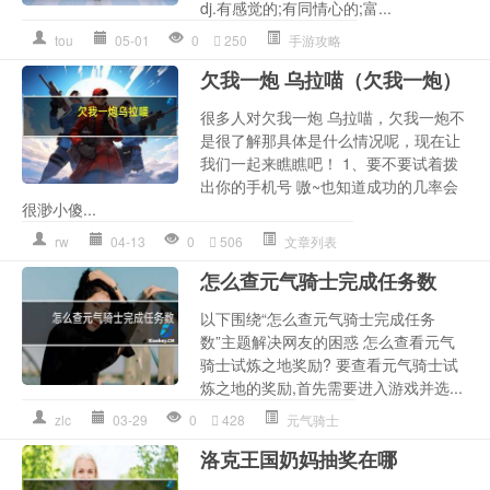
dj.有感觉的;有同情心的;富...
tou
05-01
0
250
手游攻略
欠我一炮 乌拉喵（欠我一炮）
很多人对欠我一炮 乌拉喵，欠我一炮不
是很了解那具体是什么情况呢，现在让
我们一起来瞧瞧吧！ 1、要不要试着拨
出你的手机号 嗷~也知道成功的几率会
很渺小傻...
rw
04-13
0
506
文章列表
怎么查元气骑士完成任务数
以下围绕“怎么查元气骑士完成任务
数”主题解决网友的困惑 怎么查看元气
骑士试炼之地奖励? 要查看元气骑士试
炼之地的奖励,首先需要进入游戏并选...
zlc
03-29
0
428
元气骑士
洛克王国奶妈抽奖在哪