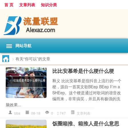
首 页
文章列表
知识分类
网站导航
>
有关“你可以”的文章
比比安慕希是什么梗什么梗
释义 比比安慕希是指抖音上流行的一个
梗，源自一首英文歌BEep BEep I\'m a
SHEep。这个梗是通过对歌词的谐音改
编而来，非常搞笑，并且具有极强的洗
脑效果...
bba
08-18
0
747
文章列表
饭圈箱推、箱推人是什么意思