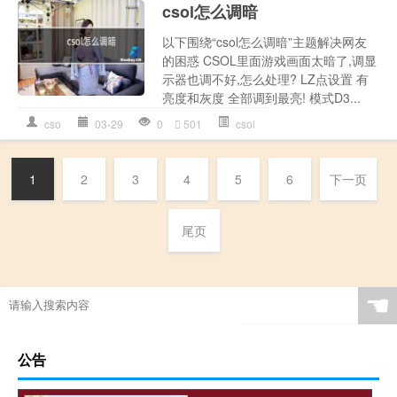
csol怎么调暗
以下围绕“csol怎么调暗”主题解决网友
的困惑 CSOL里面游戏画面太暗了,调显
示器也调不好,怎么处理? LZ点设置 有
亮度和灰度 全部调到最亮! 模式D3...
cso
03-29
0
501
csol
1
2
3
4
5
6
下一页
尾页
☚
公告