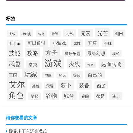
标签
光芒
元素
云顶
元气
剑网
主线
传奇
位置
开原
可以通过
小游戏
属性
手机
卡丁车
方舟
技能
攻略
最终幻想
星际争霸
模式
游戏
武器
火线
热血传奇
洛克
炮塔
玩家
自己的
王国
等级
的人
电脑
艾尔
萝卜
装备
西游
英雄
荣耀
角色
谷物
账号
都是
骑士
解锁
跑跑
猜你想看的文章
跑跑卡丁车泛光模式