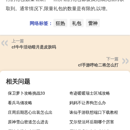
取到。通常情况下,限量礼包的数量是有限的,以增。
网络标签：
狂热
礼包
雷神
上一篇
cf牛牛活动暗月是皮肤吗
下一篇
cf手游哼哈二将怎么打
相关问题
保卫萝卜攻略挑战33
奇迹暖暖瑞士区域攻略
看兵马俑攻略
妈妈不让养狗怎么办
庄周后期恶心出装怎么出
诛仙手游联想端口下载教程
原神雪山密道怎么进去
艾尔登法环后期哪个厉害