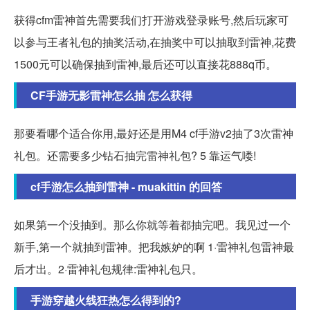
获得cfm雷神首先需要我们打开游戏登录账号,然后玩家可
以参与王者礼包的抽奖活动,在抽奖中可以抽取到雷神,花费
1500元可以确保抽到雷神,最后还可以直接花888q币。
CF手游无影雷神怎么抽 怎么获得
那要看哪个适合你用,最好还是用M4 cf手游v2抽了3次雷神
礼包。还需要多少钻石抽完雷神礼包? 5 靠运气喽!
cf手游怎么抽到雷神 - muakittin 的回答
如果第一个没抽到。那么你就等着都抽完吧。我见过一个
新手,第一个就抽到雷神。把我嫉妒的啊 1·雷神礼包雷神最
后才出。2·雷神礼包规律:雷神礼包只。
手游穿越火线狂热怎么得到的?