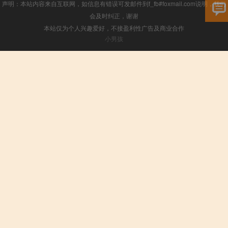
声明：本站内容来自互联网，如信息有错误可发邮件到f_fb#foxmail.com说明，我们
会及时纠正，谢谢
本站仅为个人兴趣爱好，不接盈利性广告及商业合作
小男孩