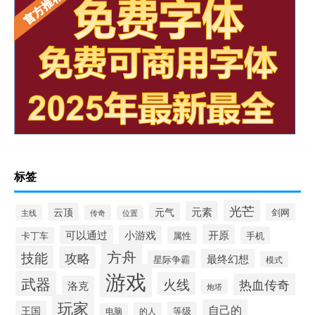
标签
光芒
元素
云顶
元气
剑网
主线
传奇
位置
开原
可以通过
小游戏
属性
手机
卡丁车
方舟
技能
攻略
最终幻想
星际争霸
模式
游戏
武器
火线
热血传奇
洛克
炮塔
玩家
自己的
王国
等级
的人
电脑