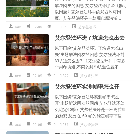
解决网友的困惑 艾尔登法环哪些武器可
以附魔? 艾尔登法环中的武器均可附
魔。艾尔登法环是一款现代魔法游...
aed
02-09
0
34
艾尔登法环
艾尔登法环进了坑道怎么出去
以下围绕“艾尔登法环进了坑道怎么出
去”主题解决网友的困惑 艾尔登法环封
印坑道怎么去? 《艾尔登法环》中有多
个封印坑道,不同的封印坑道位置不...
aed
02-09
0
822
艾尔登法环
艾尔登法环实测帧率怎么开
以下围绕“艾尔登法环实测帧率怎么
开”主题解决网友的困惑 艾尔登法环怎
么稳定60帧? 艾尔登法环是一种高质量
的游戏,想要在 60 帧的稳定帧率下运...
aed
02-09
0
586
艾尔登法环