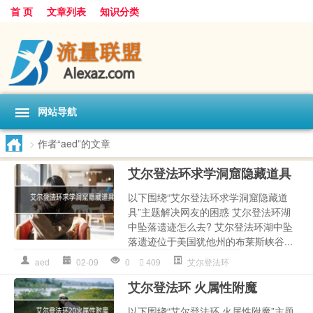
首 页
文章列表
知识分类
网站导航
>
作者“aed”的文章
艾尔登法环求学洞窟隐藏道具
以下围绕“艾尔登法环求学洞窟隐藏道
具”主题解决网友的困惑 艾尔登法环湖
中坠落遗迹怎么去? 艾尔登法环湖中坠
落遗迹位于美国犹他州的布莱斯峡谷...
aed
02-09
0
409
艾尔登法环
艾尔登法环 火属性附魔
以下围绕“艾尔登法环 火属性附魔”主题