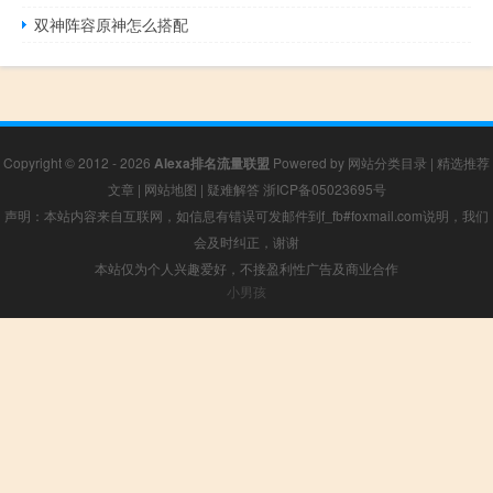
双神阵容原神怎么搭配
Copyright © 2012 - 2026
Alexa排名流量联盟
Powered by
网站分类目录
|
精选推荐
文章
|
网站地图
|
疑难解答
浙ICP备05023695号
声明：本站内容来自互联网，如信息有错误可发邮件到f_fb#foxmail.com说明，我们
会及时纠正，谢谢
本站仅为个人兴趣爱好，不接盈利性广告及商业合作
小男孩