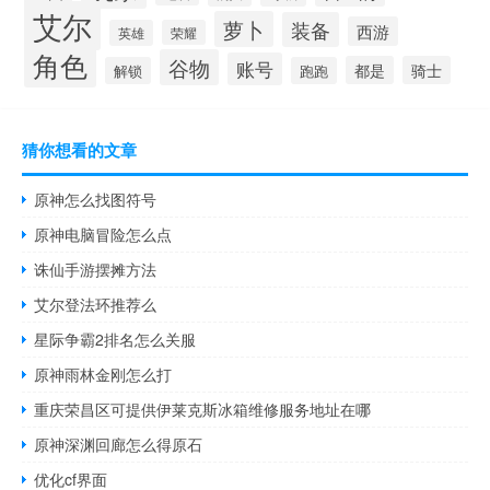
艾尔
萝卜
装备
西游
英雄
荣耀
角色
谷物
账号
都是
骑士
解锁
跑跑
猜你想看的文章
原神怎么找图符号
原神电脑冒险怎么点
诛仙手游摆摊方法
艾尔登法环推荐么
星际争霸2排名怎么关服
原神雨林金刚怎么打
重庆荣昌区可提供伊莱克斯冰箱维修服务地址在哪
原神深渊回廊怎么得原石
优化cf界面