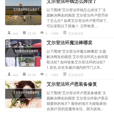
艾尔登法环钱怎么掉没了
以下围绕“艾尔登法环钱怎么掉没了”主
题解决网友的困惑 艾尔登法环卢恩币掉
了怎么办? 如果艾尔登法环卢恩币掉了,
可以采取以下措施:1. 立即检查...
aed
02-09
0
699
艾尔登法环
艾尔登法环魔法棒哪卖
以下围绕“艾尔登法环魔法棒哪卖”主题
解决网友的困惑 艾尔登法环武士如何获
取法杖? 如何收集艾尔登法环的法杖?
1.首先,在史东威尔城内的守门人N...
aed
02-09
0
660
艾尔登法环
艾尔登法环卢恩装备修复
以下围绕“艾尔登法环卢恩装备修复”主
题解决网友的困惑 艾尔登法环刷卢恩后
期最快的地方? 最快的地方为探险家协
会第27层的恶魔骨灰坑。因为该地...