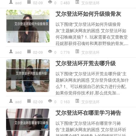
aed
02-09
0
483
艾尔登法环
艾尔登法环如何升级狼骨灰
以下围绕“艾尔登法环如何升级狼骨
灰”主题解决网友的困惑 艾尔登法环如
何召唤幽灵狼? 1. 玩家需要在艾蕾教堂
菈妮那获得召魂铃和离群野狼的骨灰,...
aed
02-09
0
776
艾尔登法环
艾尔登法环开荒去哪升级
以下围绕“艾尔登法环开荒去哪升级”主
题解决网友的困惑 艾尔登升级优先加什
么? 1、可以根据自己的实力进行分配,
如果你觉得你技术好,那么优先加...
aed
02-09
0
163
艾尔登法环
艾尔登法环在哪里学习祷告
以下围绕“艾尔登法环在哪里学习祷
告”主题解决网友的困惑 艾尔登法环祈
祷按哪个键? 按键盘上的R键就可以祈