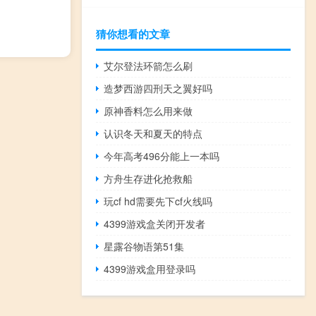
猜你想看的文章
艾尔登法环箭怎么刷
造梦西游四刑天之翼好吗
原神香料怎么用来做
认识冬天和夏天的特点
今年高考496分能上一本吗
方舟生存进化抢救船
玩cf hd需要先下cf火线吗
4399游戏盒关闭开发者
星露谷物语第51集
4399游戏盒用登录吗