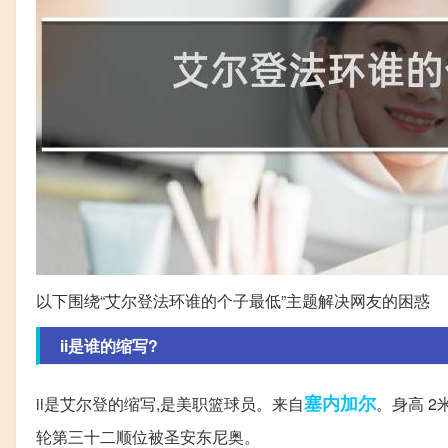
以下围绕“艾尔登法环谁的个子最低”主题解决网友的困惑
ii是谁的缩写?
塞内加尔
ii是艾尔登的缩写,是美职篮球员。来自
。身高 2米
轮第三十二顺位被圣安东尼奥。