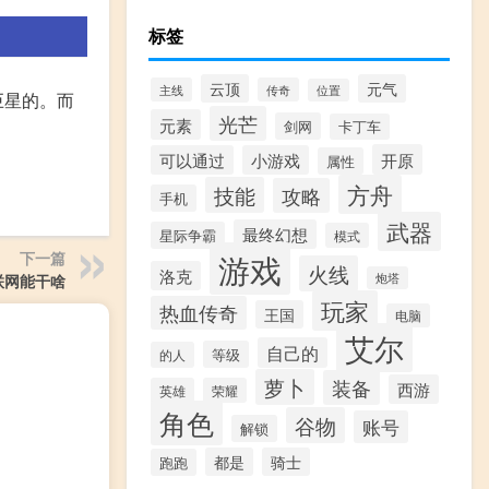
标签
云顶
元气
主线
传奇
位置
巨星的。而
光芒
元素
剑网
卡丁车
开原
可以通过
小游戏
属性
方舟
技能
攻略
手机
武器
最终幻想
星际争霸
模式
游戏
下一篇
火线
洛克
联网能干啥
炮塔
玩家
热血传奇
王国
电脑
艾尔
自己的
等级
的人
萝卜
装备
西游
英雄
荣耀
角色
谷物
账号
解锁
都是
骑士
跑跑