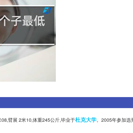
杜克大学
08,臂展 2米10,体重245公斤,毕业于
。2005年参加选