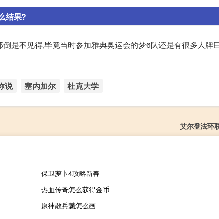
么结果?
那倒是不见得,毕竟当时参加雅典奥运会的梦6队还是有很多大牌
你说
塞内加尔
杜克大学
艾尔登法环
保卫萝卜4攻略新春
热血传奇怎么获得金币
原神散兵魈怎么画