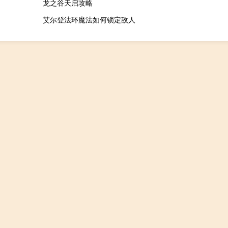
龙之谷天启攻略
艾尔登法环魔法如何锁定敌人