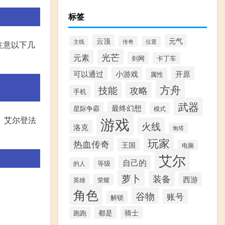
标签
云顶
元气
主线
传奇
位置
注意以下几
光芒
元素
剑网
卡丁车
开原
可以通过
小游戏
属性
方舟
技能
攻略
手机
武器
最终幻想
星际争霸
模式
游戏
。艾尔登法
火线
洛克
炮塔
玩家
热血传奇
王国
电脑
艾尔
自己的
等级
的人
萝卜
装备
西游
英雄
荣耀
角色
谷物
账号
解锁
都是
骑士
跑跑