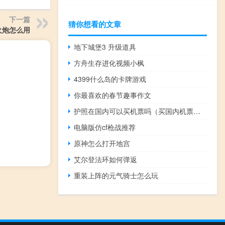
下一篇
猜你想看的文章
火炮怎么用
地下城堡3 升级道具
方舟生存进化视频小枫
4399什么岛的卡牌游戏
你最喜欢的春节趣事作文
护照在国内可以买机票吗（买国内机票要护照吗）
电脑版仿cf枪战推荐
原神怎么打开地宫
艾尔登法环如何弹返
重装上阵的元气骑士怎么玩