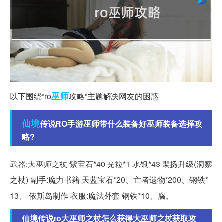
巫师
以下围绕“ro
攻略”主题解决网友的困惑
仙境
传说RO手游巫师带什么装备好巫师装备选择攻
略?
武器:大巫师之杖 紫宝石*40 光粒*1 水银*43 裴扬升级(洞察
之杖) 副手:魔力书籍 天蓝宝石*20、亡者遗物*200、钢铁*
13、 依斯岛制作 衣服:魔法外套 钢铁*10、腐。
仙境传说ro大巫师之杖怎么获得大巫师之杖获取攻