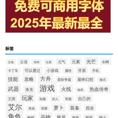
标签
光芒
元素
云顶
元气
剑网
主线
传奇
位置
开原
可以通过
小游戏
属性
手机
卡丁车
方舟
技能
攻略
最终幻想
星际争霸
模式
游戏
武器
火线
热血传奇
洛克
炮塔
玩家
自己的
王国
等级
的人
电脑
艾尔
萝卜
装备
西游
英雄
荣耀
角色
谷物
账号
都是
骑士
解锁
跑跑