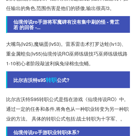
任输出的角色,范围伤害是他们的骄傲,输出很高!3。
仙境传说ro手游将军魔碑有没有集中刷的怪 - 青芷
若 的回答 -...
大嘴鸟(lv25),魔锅蛋(lv53)。雷系雷击术打罗达蛙(lv13)、
重金属蝗虫(lv55)仙境传说RO巫师练级技巧巫师练级线路
1-10初心者阶段敲波利疯兔绿棉虫虫蛹。
转职
比尔吉沃特s95
公式?
比尔吉沃特S95转职公式是指在游戏《仙境传说RO》中,
通过一定的任务和条件,将角色从一种职业转变为另一种职
业的方法。 具体的转职公式包括:战士转职为十字军、。
仙境传说ro手游职业转职体系?