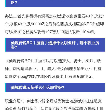
略?
办法二:首先你得拥有洞察之杖!然后收集紫宝石40个,光粒1
个,水银43个,及50000Z之后前往斐扬找相应的NPC升级即
可!大巫师之杖魔法攻击+97智力+3魔法攻击+10%精。
仙境传说RO手游新手选择什么职业好，哪个职业厉
害?
《仙境传说RO》手游平民可以选猎人、骑士、巫师、牧
师、刺客这些职业。 1、猎人: 最为物理系输出职业,拥有
箭雨这个bug技能,在清怪以及输出上,有很多职业无。
仙境传说ro新手选什么职业好?
职业介绍1、剑士系,2转之后成为骑士,在游戏中担任坦克
的角色,能打能抗!2、法师系,2转之后成为巫师,在游戏中担