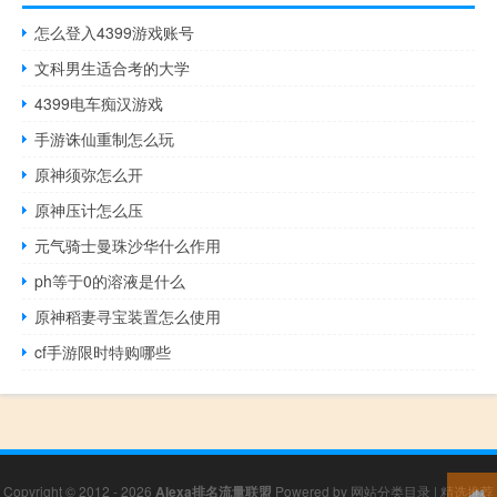
怎么登入4399游戏账号
文科男生适合考的大学
4399电车痴汉游戏
手游诛仙重制怎么玩
原神须弥怎么开
原神压计怎么压
元气骑士曼珠沙华什么作用
ph等于0的溶液是什么
原神稻妻寻宝装置怎么使用
cf手游限时特购哪些
Copyright © 2012 - 2026
Alexa排名流量联盟
Powered by
网站分类目录
|
精选推荐