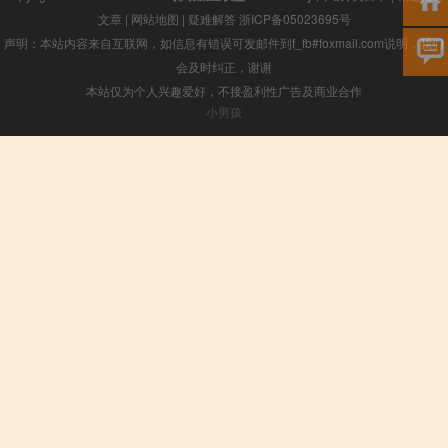
文章
|
网站地图
|
疑难解答
浙ICP备05023695号
声明：本站内容来自互联网，如信息有错误可发邮件到f_fb#foxmail.com说明，我们
会及时纠正，谢谢
本站仅为个人兴趣爱好，不接盈利性广告及商业合作
小男孩