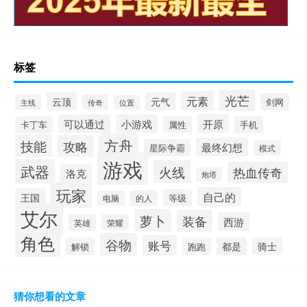
标签
光芒
元素
云顶
元气
剑网
主线
传奇
位置
开原
可以通过
小游戏
属性
手机
卡丁车
方舟
技能
攻略
最终幻想
星际争霸
模式
游戏
武器
火线
热血传奇
洛克
炮塔
玩家
自己的
王国
等级
的人
电脑
艾尔
萝卜
装备
西游
英雄
荣耀
角色
谷物
账号
都是
骑士
解锁
跑跑
猜你想看的文章