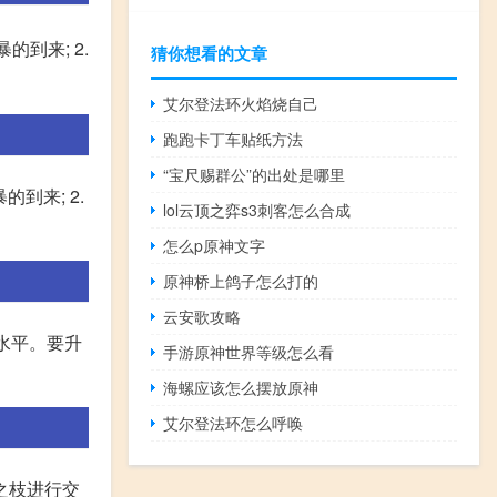
到来; 2.
猜你想看的文章
艾尔登法环火焰烧自己
跑跑卡丁车贴纸方法
“宝尺赐群公”的出处是哪里
到来; 2.
lol云顶之弈s3刺客怎么合成
怎么p原神文字
原神桥上鸽子怎么打的
云安歌攻略
水平。要升
手游原神世界等级怎么看
海螺应该怎么摆放原神
艾尔登法环怎么呼唤
之枝进行交