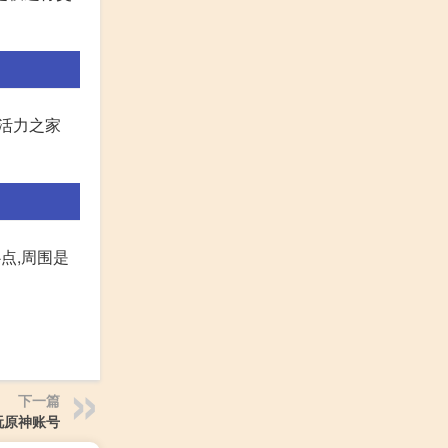
、活力之家
点,周围是
下一篇
玩原神账号