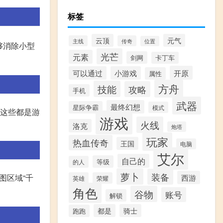
标签
云顶
元气
主线
传奇
位置
够消除小型
光芒
元素
剑网
卡丁车
开原
可以通过
小游戏
属性
方舟
技能
攻略
手机
武器
最终幻想
星际争霸
模式
,这些都是游
游戏
火线
洛克
炮塔
玩家
热血传奇
王国
电脑
艾尔
自己的
等级
的人
萝卜
装备
图区域“千
西游
英雄
荣耀
角色
谷物
账号
解锁
都是
骑士
跑跑