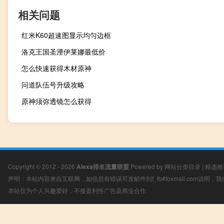
相关问题
红米K60超速图显示均匀边框
洛克王国圣湮伊莱娜最低价
怎么快速获得木材原神
问道队伍号升级攻略
原神须弥透镜怎么获得
Copyright © 2012 - 2026
Alexa排名流量联盟
Powered by
网站分类目录
|
精选推
声明：本站内容来自互联网，如信息有错误可发邮件到f_fb#foxmail.com说明
本站仅为个人兴趣爱好，不接盈利性广告及商业合作