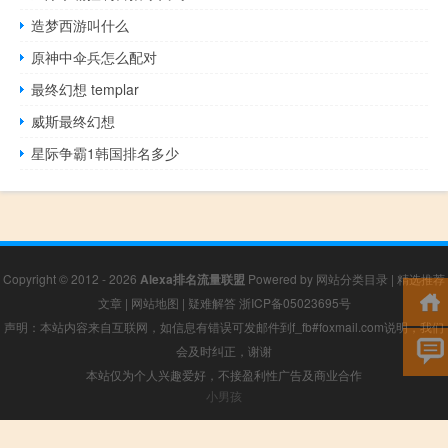
造梦西游叫什么
原神中伞兵怎么配对
最终幻想 templar
威斯最终幻想
星际争霸1韩国排名多少
Copyright © 2012 - 2026
Alexa排名流量联盟
Powered by
网站分类目录
|
精选推荐
文章
|
网站地图
|
疑难解答
浙ICP备05023695号
声明：本站内容来自互联网，如信息有错误可发邮件到f_fb#foxmail.com说明，我们
会及时纠正，谢谢
本站仅为个人兴趣爱好，不接盈利性广告及商业合作
小男孩