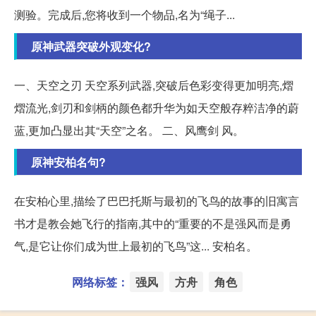
测验。完成后,您将收到一个物品,名为“绳子...
原神武器突破外观变化?
一、天空之刃 天空系列武器,突破后色彩变得更加明亮,熠
熠流光,剑刃和剑柄的颜色都升华为如天空般存粹洁净的蔚
蓝,更加凸显出其“天空”之名。 二、风鹰剑 风。
原神安柏名句?
在安柏心里,描绘了巴巴托斯与最初的飞鸟的故事的旧寓言
书才是教会她飞行的指南,其中的“重要的不是强风而是勇
气,是它让你们成为世上最初的飞鸟”这... 安柏名。
网络标签：
强风
方舟
角色