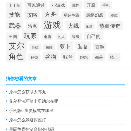
开原
可以通过
小游戏
属性
手机
卡丁车
方舟
技能
攻略
最终幻想
星际争霸
模式
游戏
武器
火线
热血传奇
洛克
炮塔
玩家
自己的
王国
等级
的人
电脑
艾尔
萝卜
装备
西游
英雄
荣耀
角色
谷物
账号
都是
骑士
解锁
跑跑
猜你想看的文章
原神怎么获取太郎丸
艾尔登法环骑士贝纳尔在哪
手机版cf幽灵模式在哪里
原神怎么躲避探照灯
星际争霸控制台指令代码