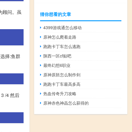
为顾问。虽
猜你想看的文章
4399游戏通怎么移动
原神怎么爬着走路
跑跑卡丁车怎么逃跑
选择:鱼群
陕西一区cf贴吧
最终幻想6职业
原神原胚怎么制作剑
跑跑卡丁车最高多高
热血传奇升刀攻略
 /4 然后
原神赤色神晶怎么获得的