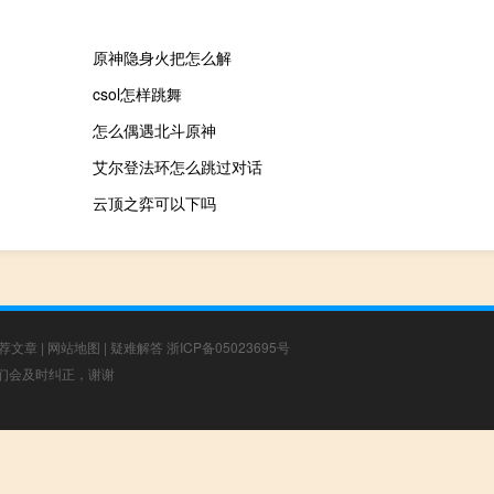
原神隐身火把怎么解
csol怎样跳舞
怎么偶遇北斗原神
艾尔登法环怎么跳过对话
云顶之弈可以下吗
荐文章
|
网站地图
|
疑难解答
浙ICP备05023695号
，我们会及时纠正，谢谢