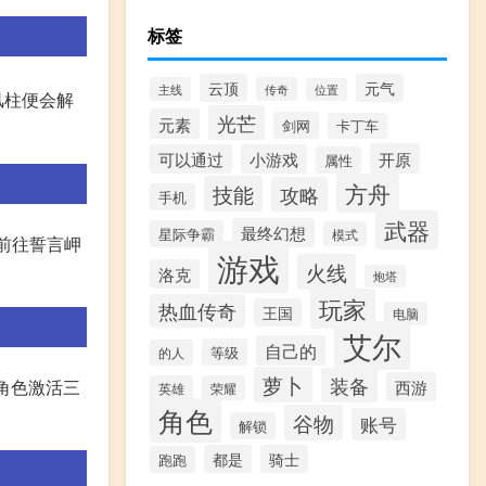
标签
云顶
元气
主线
传奇
位置
风柱便会解
光芒
元素
剑网
卡丁车
开原
可以通过
小游戏
属性
方舟
技能
攻略
手机
武器
最终幻想
星际争霸
模式
后,前往誓言岬
游戏
火线
洛克
炮塔
玩家
热血传奇
王国
电脑
艾尔
自己的
等级
的人
萝卜
装备
性角色激活三
西游
英雄
荣耀
角色
谷物
账号
解锁
都是
骑士
跑跑