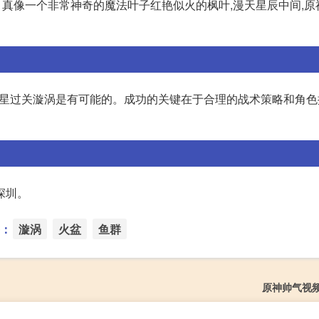
。真像一个非常神奇的魔法叶子红艳似火的枫叶,漫天星辰中间,原
但三星过关漩涡是有可能的。成功的关键在于合理的战术策略和角
深圳。
：
漩涡
火盆
鱼群
原神帅气视