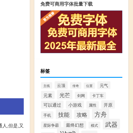
免费可商用字体批量下载
标签
云顶
元气
主线
传奇
位置
光芒
元素
剑网
卡丁车
开原
可以通过
小游戏
属性
方舟
技能
攻略
手机
武器
最终幻想
人,但是,又
星际争霸
模式