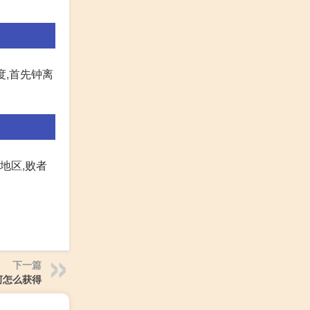
度,首先钟离
地区,败者
下一篇
河怎么获得