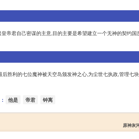
岩皇帝君自己密谋的主意,目的主要是希望建立一个无神的契约国
后胜利的七位魔神被天空岛颁发神之心,为尘世七执政,管理七块
：
他是
帝君
钟离
原神灰