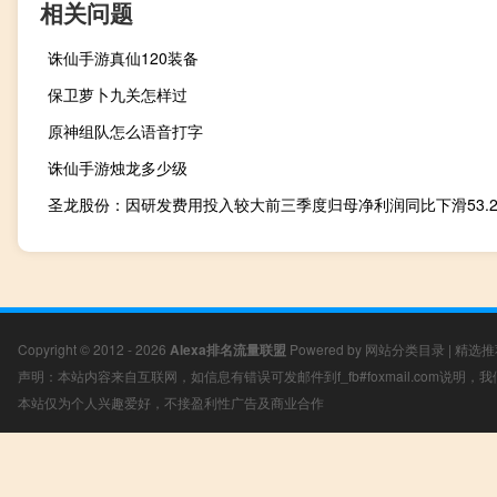
相关问题
诛仙手游真仙120装备
保卫萝卜九关怎样过
原神组队怎么语音打字
诛仙手游烛龙多少级
圣龙股份：因研发费用投入较大前三季度归母净利润同比下滑53.2
Copyright © 2012 - 2026
Alexa排名流量联盟
Powered by
网站分类目录
|
精选推
声明：本站内容来自互联网，如信息有错误可发邮件到f_fb#foxmail.com说明
本站仅为个人兴趣爱好，不接盈利性广告及商业合作