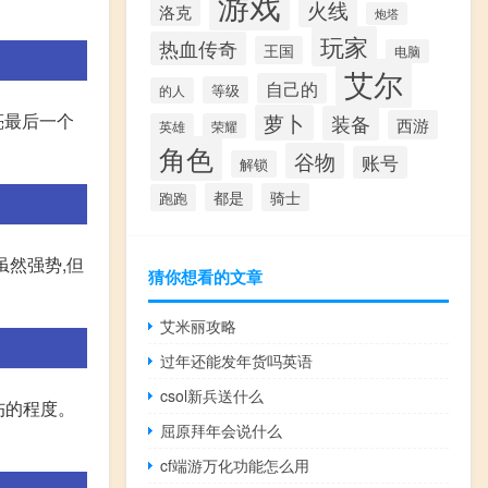
游戏
火线
洛克
炮塔
玩家
热血传奇
王国
电脑
艾尔
自己的
等级
的人
亮最后一个
萝卜
装备
西游
英雄
荣耀
角色
谷物
账号
解锁
都是
骑士
跑跑
虽然强势,但
猜你想看的文章
艾米丽攻略
过年还能发年货吗英语
csol新兵送什么
伤的程度。
屈原拜年会说什么
cf端游万化功能怎么用