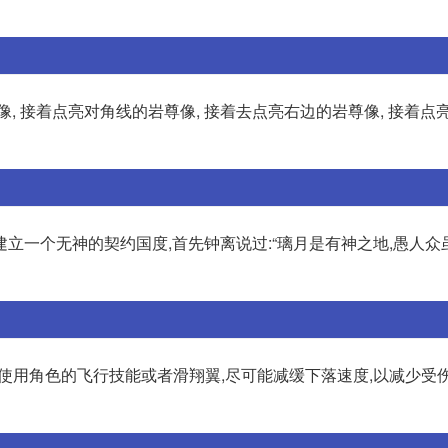
, 接着点亮对角线的岩尊像, 接着去点亮右边的岩尊像, 接着点
立一个无神的契约国度,首先钟离说过:“璃月是有神之地,愚人众
1.使用角色的飞行技能或者滑翔翼,尽可能减缓下落速度,以减少受