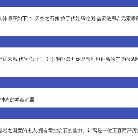
顺序如下: 1. 天空之石像:位于伏娃庙北侧,需要使用岩元素攀
官末席,代号“公子”。达达利亚最开始是想利用钟离的广博的见
是钟离的本命武器
是岩之国度的主人,拥有掌控岩石的能力。钟离是一位正直而严厉