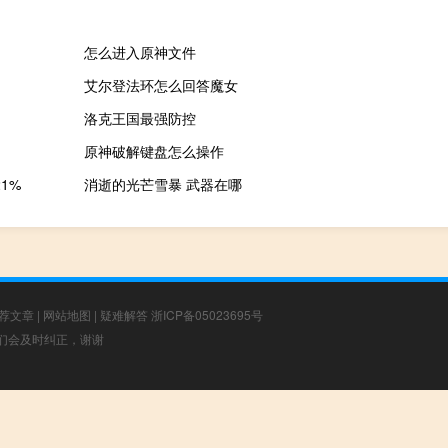
怎么进入原神文件
艾尔登法环怎么回答魔女
洛克王国最强防控
原神破解键盘怎么操作
1%
消逝的光芒雪暴 武器在哪
荐文章
|
网站地图
|
疑难解答
浙ICP备05023695号
，我们会及时纠正，谢谢