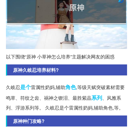
以下围绕“原神 小草神怎么培养”主题解决网友的困惑
原神久岐忍培养材料?
是个
角色
久岐忍
雷属性奶妈,辅助
,等级天赋突破素材需要
系列
鸣草、符纹之齿、祸神之锲泪、最胜紫晶
、风雅系
列、浮游系列等。 久岐忍是个雷属性奶妈,辅助角色,等。
原神种门攻略?