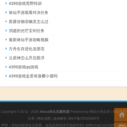
4399游戏荒野特训
诛仙手游观看对决任务
星露谷物语幽灵怎么过
消逝的光芒宝剑任务
最新诛仙手游攻略视频
方舟生存进化龙朋克
云原神怎么开启悬浮
4399游戏qq游戏
4399游戏盒里有落樱小屋吗
Copyright © 2012 - 2026
Alexa排名流量联盟
Powered by
网站分类目录
|
精选推荐
文章
|
网站地图
|
疑难解答
浙ICP备05023695号
声明：本站内容来自互联网，如信息有错误可发邮件到f_fb#foxmail.com说明，我们