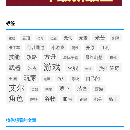
标签
光芒
元素
云顶
元气
剑网
主线
传奇
位置
开原
可以通过
小游戏
属性
手机
卡丁车
方舟
技能
攻略
最终幻想
星际争霸
模式
游戏
武器
火线
热血传奇
洛克
炮塔
玩家
自己的
王国
等级
的人
电脑
艾尔
萝卜
装备
西游
英雄
荣耀
角色
谷物
账号
都是
骑士
解锁
跑跑
猜你想看的文章