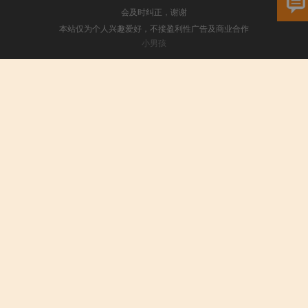
会及时纠正，谢谢
本站仅为个人兴趣爱好，不接盈利性广告及商业合作
小男孩