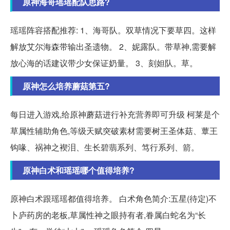
原神海哥瑶瑶配队思路?
瑶瑶阵容搭配推荐: 1、海哥队。双草情况下要草四。这样
解放艾尔海森带输出圣遗物。 2、妮露队。带草神,需要解
放心海的话建议带少女保证奶量。 3、刻妲队。草。
原神怎么培养蘑菇第五?
每日进入游戏,给原神蘑菇进行补充营养即可升级 柯莱是个
草属性辅助角色,等级天赋突破素材需要树王圣体菇、蕈王
钩喙、祸神之褉泪、生长碧翡系列、笃行系列、箭。
原神白术和瑶瑶哪个值得培养?
原神白术跟瑶瑶都值得培养。 白术角色简介:五星(待定)不
卜庐药房的老板,草属性神之眼持有者,眷属白蛇名为“长