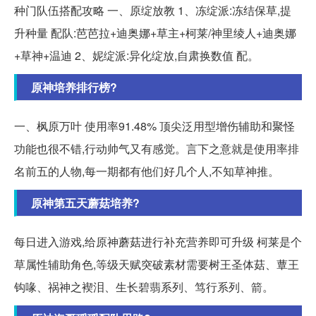
种门队伍搭配攻略 一、原绽放教 1、冻绽派:冻结保草,提
升种量 配队:芭芭拉+迪奥娜+草主+柯莱/神里绫人+迪奥娜
+草神+温迪 2、妮绽派:异化绽放,自肃换数值 配。
原神培养排行榜?
一、枫原万叶 使用率91.48% 顶尖泛用型增伤辅助和聚怪
功能也很不错,行动帅气又有感觉。言下之意就是使用率排
名前五的人物,每一期都有他们好几个人,不知草神推。
原神第五天蘑菇培养?
每日进入游戏,给原神蘑菇进行补充营养即可升级 柯莱是个
草属性辅助角色,等级天赋突破素材需要树王圣体菇、蕈王
钩喙、祸神之褉泪、生长碧翡系列、笃行系列、箭。