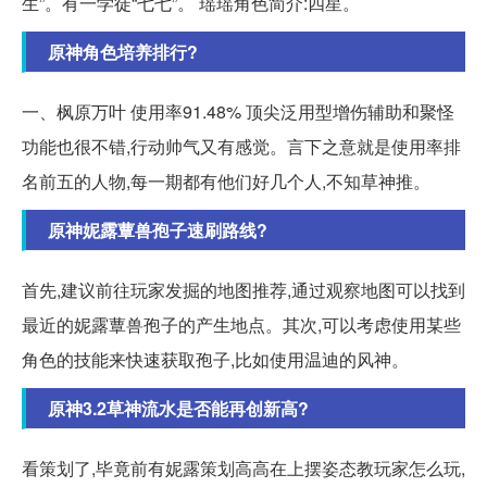
生”。有一学徒“七七”。 瑶瑶角色简介:四星。
原神角色培养排行?
一、枫原万叶 使用率91.48% 顶尖泛用型增伤辅助和聚怪
功能也很不错,行动帅气又有感觉。言下之意就是使用率排
名前五的人物,每一期都有他们好几个人,不知草神推。
原神妮露蕈兽孢子速刷路线?
首先,建议前往玩家发掘的地图推荐,通过观察地图可以找到
最近的妮露蕈兽孢子的产生地点。其次,可以考虑使用某些
角色的技能来快速获取孢子,比如使用温迪的风神。
原神3.2草神流水是否能再创新高?
看策划了,毕竟前有妮露策划高高在上摆姿态教玩家怎么玩,