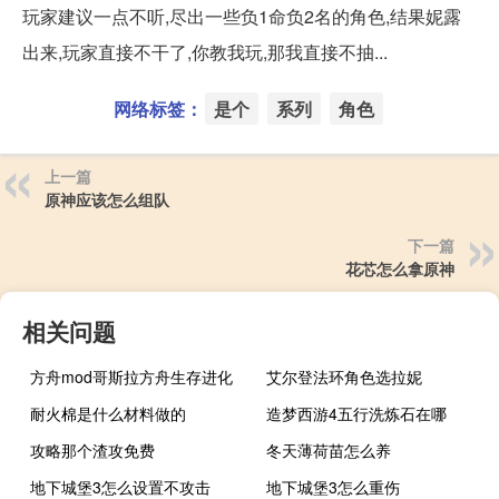
玩家建议一点不听,尽出一些负1命负2名的角色,结果妮露
出来,玩家直接不干了,你教我玩,那我直接不抽...
网络标签：
是个
系列
角色
上一篇
原神应该怎么组队
下一篇
花芯怎么拿原神
相关问题
方舟mod哥斯拉方舟生存进化
艾尔登法环角色选拉妮
耐火棉是什么材料做的
造梦西游4五行洗炼石在哪
攻略那个渣攻免费
冬天薄荷苗怎么养
地下城堡3怎么设置不攻击
地下城堡3怎么重伤