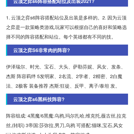
云顶之弈s6阵容搭配站位及出装2021?
1. 云顶之弈s6阵容搭配站位及出装是多样的。2. 因为云顶
之弈是一款策略类游戏,玩家可以根据自己的喜好和策略选
择不同的阵容搭配和站位。每个英雄都有不同的技。
云顶之弈S6非常肉的阵容?
伊泽瑞尔、时光、宝石、大头、萨勒芬妮、风女、发条、
杰斯 阵容羁绊 5发明家、2名流、2学者、2精密、2白魔
法、2极客 装备推荐 杰斯:狂徒、反甲、离子/泰坦 发。
云顶之弈s6黑科技阵容?
阵容组成: 4黑魔/6黑魔:乌鸦,玛尔扎哈,维克托,薇古丝,拉克
丝,(转职) 3帝国:莎弥拉,男刀,乌鸦 可搭配:猫咪,宝石,风女