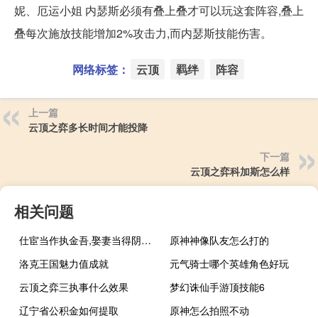
妮、厄运小姐 内瑟斯必须有叠上叠才可以玩这套阵容,叠上
叠每次施放技能增加2%攻击力,而内瑟斯技能伤害。
网络标签：
云顶
羁绊
阵容
上一篇
云顶之弈多长时间才能投降
下一篇
云顶之弈科加斯怎么样
相关问题
仕宦当作执金吾,娶妻当得阴丽华是什么意思
原神神像队友怎么打的
洛克王国魅力值成就
元气骑士哪个英雄角色好玩
云顶之弈三执事什么效果
梦幻诛仙手游顶技能6
辽宁省公积金如何提取
原神怎么拍照不动