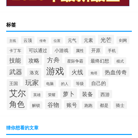
标签
光芒
元素
云顶
元气
剑网
主线
传奇
位置
开原
可以通过
小游戏
属性
手机
卡丁车
方舟
技能
攻略
最终幻想
星际争霸
模式
游戏
武器
火线
热血传奇
洛克
炮塔
玩家
自己的
王国
等级
的人
电脑
艾尔
萝卜
装备
西游
英雄
荣耀
角色
谷物
账号
都是
骑士
解锁
跑跑
猜你想看的文章