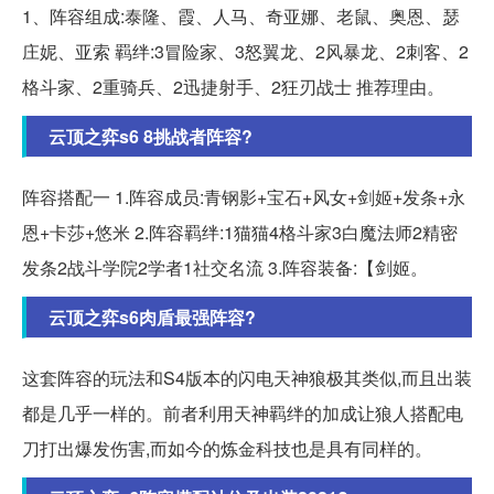
1、阵容组成:泰隆、霞、人马、奇亚娜、老鼠、奥恩、瑟
庄妮、亚索 羁绊:3冒险家、3怒翼龙、2风暴龙、2刺客、2
格斗家、2重骑兵、2迅捷射手、2狂刃战士 推荐理由。
云顶之弈s6 8挑战者阵容?
阵容搭配一 1.阵容成员:青钢影+宝石+风女+剑姬+发条+永
恩+卡莎+悠米 2.阵容羁绊:1猫猫4格斗家3白魔法师2精密
发条2战斗学院2学者1社交名流 3.阵容装备:【剑姬。
云顶之弈s6肉盾最强阵容?
这套阵容的玩法和S4版本的闪电天神狼极其类似,而且出装
都是几乎一样的。前者利用天神羁绊的加成让狼人搭配电
刀打出爆发伤害,而如今的炼金科技也是具有同样的。