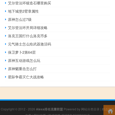
艾尔登法环锻造石哪里购买
地下城堡2臂章属性
原神怎么过7级
艾尔登法环开局详细攻略
洛克王国打什么洛克币多
元气骑士怎么给武器激活码
保卫萝卜2第64层
原神互动游戏怎么玩
原神魈重击怎么打
星际争霸灭亡大战攻略
Copyright © 2012 - 2026
Alexa排名流量联盟
Powered by
网站分类目录
|
精选推荐