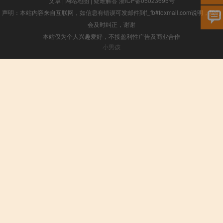
文章
|
网站地图
|
疑难解答
浙ICP备05023695号
声明：本站内容来自互联网，如信息有错误可发邮件到f_fb#foxmail.com说明，我们
会及时纠正，谢谢
本站仅为个人兴趣爱好，不接盈利性广告及商业合作
小男孩