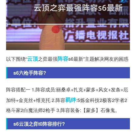
云顶
阵容
以下围绕“
之弈最强
s6最新”主题解决网友的困惑
s6六枪手阵容?
阵容搭配一 1.阵容成员:丽桑卓+扎克+蒙多+风女+发条+厄
羁绊
加特+金克丝+维克托 2.阵容
:5炼金科技2极客2学者2
格斗家2白魔法师2枪手 3.阵容装备:【蒙多】石像鬼。
s6云顶之弈t0阵容排行?