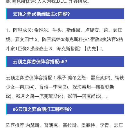
￼ 海克斯优选: 人人为我,DD... 阵容组成。
云顶之弈s6斯维因主c阵容?
1、阵容成员: 希维尔、牛头、斯维因、卢锡安、蔚、瑟庄
妮、嘉文四世 2、阵容羁绊:6海克斯科技1宿敌2执法官2格
斗家1巨像2强袭战士 3、海克斯搭配: 【优先】:。
云顶之弈游侠阵容搭配s6?
云顶之弈游侠阵容搭配 1.棋子 凛冬之怒—瑟庄妮(2)、钢铁
少女—芮尔(4)、盲僧—李青(3)、深海泰坦—诺提勒斯
(2)、残月之肃—厄斐琉斯(4)、影哨—阿克尚(5)、。
s6云顶之弈前期打工哪些强?
阵容推荐:内瑟斯、普朗克、塞拉斯、墨菲特、李青、瑟庄