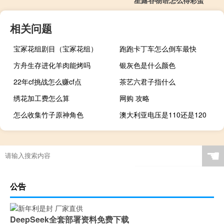
星露谷物语怎么得彩蛋
相关问题
宝冢花组剧目（宝冢花组）
跑跑卡丁车怎么倒车最快
方舟生存进化羊肉能烤吗
银灰色是什么颜色
22年cf挑战怎么赚cf点
茶艺六君子指什么
绣花加工费怎么算
网购 攻略
怎么收集竹子原神角色
澳大利亚电压是110还是120
☚
公告
DeepSeek全套部署资料免费下载