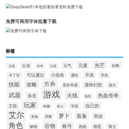
免费可商用字体批量下载
标签
光芒
元素
云顶
元气
剑网
主线
传奇
位置
开原
可以通过
小游戏
属性
手机
卡丁车
方舟
技能
攻略
最终幻想
星际争霸
模式
游戏
武器
火线
热血传奇
洛克
炮塔
玩家
自己的
王国
等级
的人
电脑
艾尔
萝卜
装备
西游
英雄
荣耀
角色
谷物
账号
都是
骑士
解锁
跑跑