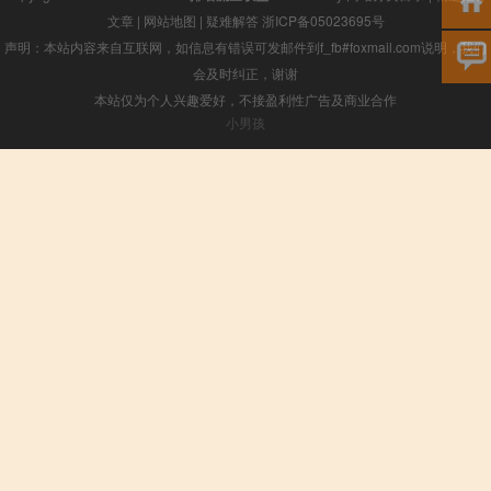
文章
|
网站地图
|
疑难解答
浙ICP备05023695号
声明：本站内容来自互联网，如信息有错误可发邮件到f_fb#foxmail.com说明，我们
会及时纠正，谢谢
本站仅为个人兴趣爱好，不接盈利性广告及商业合作
小男孩