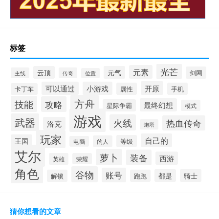
标签
光芒
元素
云顶
元气
剑网
主线
传奇
位置
开原
可以通过
小游戏
属性
手机
卡丁车
方舟
技能
攻略
最终幻想
星际争霸
模式
游戏
武器
火线
热血传奇
洛克
炮塔
玩家
自己的
王国
等级
的人
电脑
艾尔
萝卜
装备
西游
英雄
荣耀
角色
谷物
账号
都是
骑士
解锁
跑跑
猜你想看的文章