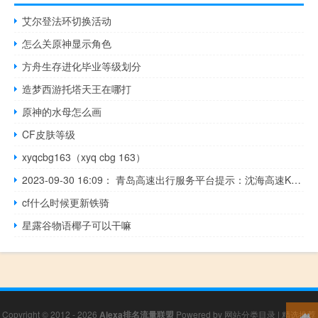
艾尔登法环切换活动
怎么关原神显示角色
方舟生存进化毕业等级划分
造梦西游托塔天王在哪打
原神的水母怎么画
CF皮肤等级
xyqcbg163（xyq cbg 163）
2023-09-30 16:09： 青岛高速出行服务平台提示：沈海高速K535烟台方向发生交通事故，请司乘人员谨慎驾驶，注意避让。​​​
cf什么时候更新铁骑
星露谷物语椰子可以干嘛
Copyright © 2012 - 2026
Alexa排名流量联盟
Powered by
网站分类目录
|
精选推荐