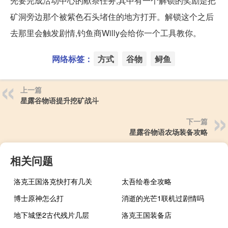
先要完成活动中心的献祭任务,其中有一个解锁的奖励是把
矿洞旁边那个被紫色石头堵住的地方打开。解锁这个之后
去那里会触发剧情,钓鱼商Willy会给你一个工具教你。
网络标签：
方式
谷物
鲟鱼
上一篇
星露谷物语提升挖矿战斗
下一篇
星露谷物语农场装备攻略
相关问题
洛克王国洛克快打有几关
太吾绘卷全攻略
博士原神怎么打
消逝的光芒1联机过剧情吗
地下城堡2古代残片几层
洛克王国装备店