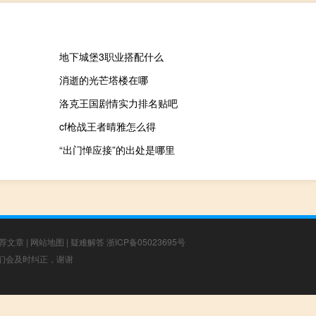
地下城堡3职业搭配什么
消逝的光芒塔楼在哪
洛克王国剧情实力排名贴吧
cf枪战王者晴雅怎么得
“出门惮应接”的出处是哪里
荐文章
|
网站地图
|
疑难解答
浙ICP备05023695号
，我们会及时纠正，谢谢