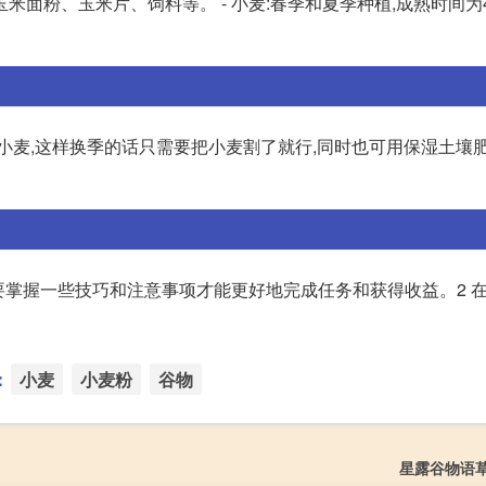
以制作玉米面粉、玉米片、饲料等。 - 小麦:春季和夏季种植,成熟时间为
小麦,这样换季的话只需要把小麦割了就行,同时也可用保湿土壤肥
要掌握一些技巧和注意事项才能更好地完成任务和获得收益。2 在
：
小麦
小麦粉
谷物
星露谷物语