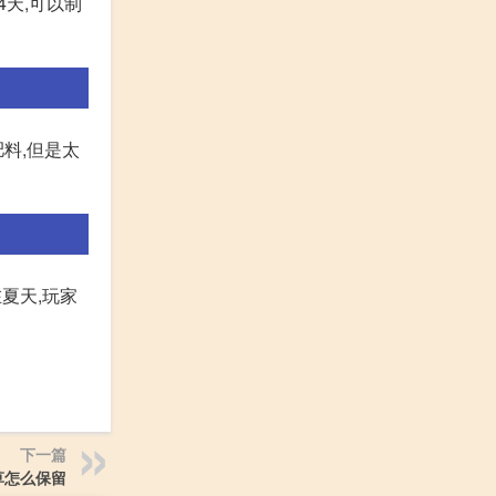
4天,可以制
料,但是太
夏天,玩家
下一篇
草怎么保留