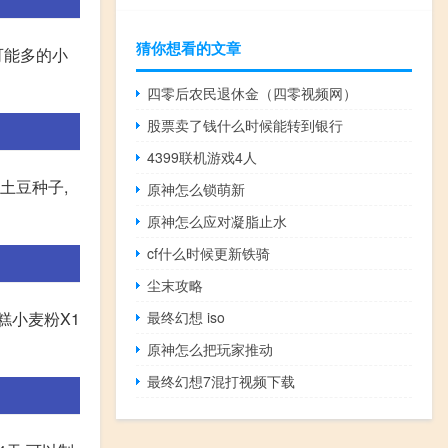
猜你想看的文章
可能多的小
四零后农民退休金（四零视频网）
股票卖了钱什么时候能转到银行
4399联机游戏4人
土豆种子,
原神怎么锁萌新
原神怎么应对凝脂止水
cf什么时候更新铁骑
尘末攻略
糕小麦粉X1
最终幻想 iso
原神怎么把玩家推动
最终幻想7混打视频下载