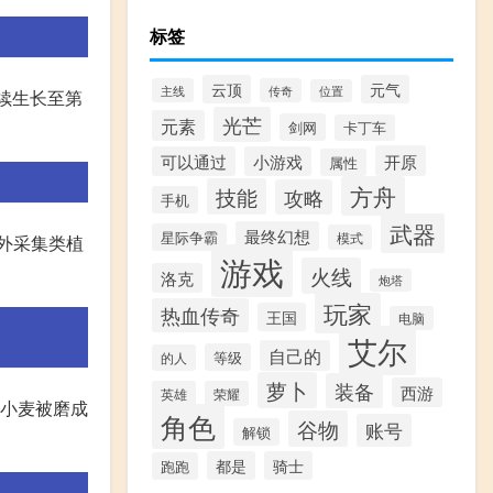
标签
云顶
元气
主线
传奇
位置
续生长至第
光芒
元素
剑网
卡丁车
开原
可以通过
小游戏
属性
方舟
技能
攻略
手机
武器
最终幻想
星际争霸
模式
野外采集类植
游戏
火线
洛克
炮塔
玩家
热血传奇
王国
电脑
艾尔
自己的
等级
的人
萝卜
装备
西游
英雄
荣耀
到小麦被磨成
角色
谷物
账号
解锁
都是
骑士
跑跑