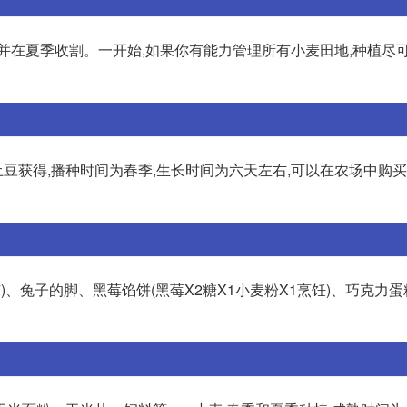
并在夏季收割。一开始,如果你有能力管理所有小麦田地,种植尽
获得,播种时间为春季,生长时间为六天左右,可以在农场中购买
)、兔子的脚、黑莓馅饼(黑莓X2糖X1小麦粉X1烹饪)、巧克力蛋