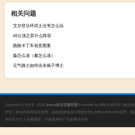
相关问题
艾尔登法环武士法爷怎么玩
s5云顶之弈什么阵容
跑跑卡丁车创意图案
淼怎么读（邈怎么读）
元气骑士如何击杀疯子博士
Copyright © 2012 - 2026
Alexa排名流量联盟
Powered by
网站分类目录
|
精选推
声明：本站内容来自互联网，如信息有错误可发邮件到f_fb#foxmail.com说明
本站仅为个人兴趣爱好，不接盈利性广告及商业合作