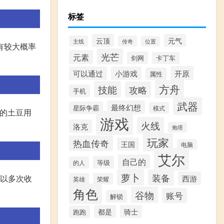
标签
云顶
元气
主线
传奇
位置
有较大概率
光芒
元素
剑网
卡丁车
开原
可以通过
小游戏
属性
方舟
技能
攻略
手机
武器
最终幻想
星际争霸
模式
雨的土豆用
游戏
火线
洛克
炮塔
玩家
热血传奇
王国
电脑
艾尔
自己的
等级
的人
萝卜
装备
可以多次收
西游
英雄
荣耀
角色
谷物
账号
解锁
都是
骑士
跑跑