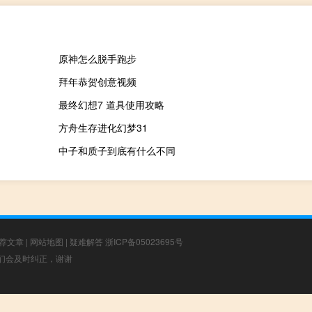
原神怎么脱手跑步
拜年恭贺创意视频
最终幻想7 道具使用攻略
方舟生存进化幻梦31
中子和质子到底有什么不同
荐文章
|
网站地图
|
疑难解答
浙ICP备05023695号
，我们会及时纠正，谢谢