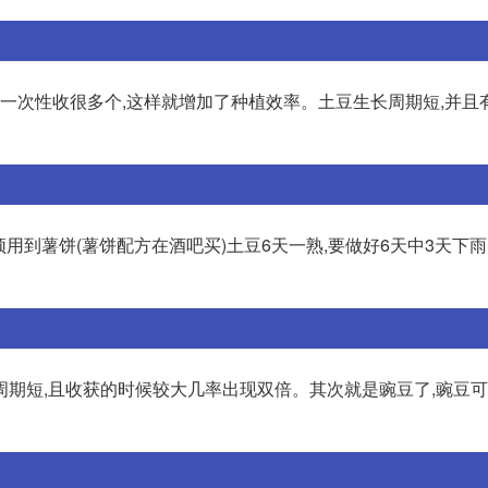
,一次性收很多个,这样就增加了种植效率。土豆生长周期短,并且
须用到薯饼(薯饼配方在酒吧买)土豆6天一熟,要做好6天中3天下
周期短,且收获的时候较大几率出现双倍。其次就是豌豆了,豌豆