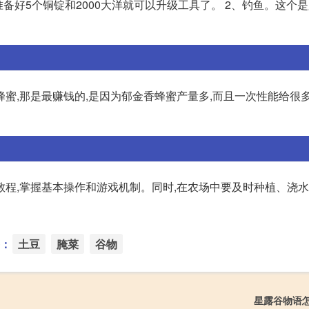
备好5个铜锭和2000大洋就可以升级工具了。 2、钓鱼。这个是
蜜,那是最赚钱的,是因为郁金香蜂蜜产量多,而且一次性能给很多
教程,掌握基本操作和游戏机制。同时,在农场中要及时种植、浇
：
土豆
腌菜
谷物
星露谷物语