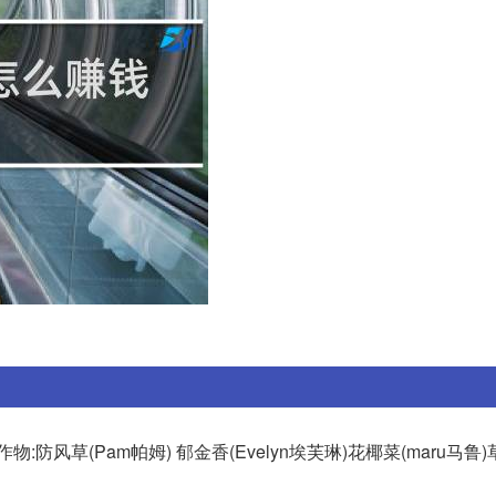
风草(Pam帕姆) 郁金香(Evelyn埃芙琳)花椰菜(maru马鲁)草