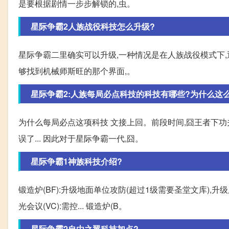
是要根据剧情一步步解锁的,虫。
星际争霸2人族战役科技怎么升级?
星际争霸二里确实可以升级,一种情况是在人族战役模式下,
够找到机械师斯旺的那个界面,。
星际争霸2:人族每局必点科技的科技有哪些?为什么这
为什么每局必点这项科技 文接上回。前段时间,囧王者下
误了... 因此对于星际争霸一代,囧。
星际争霸1神族科技介绍?
锻造炉(BF):升级地面单位攻防(超过1级需要圣堂文库),升
光会议(VC):需控... 锻造炉(B。
星际争霸2自由之翼科技加点?