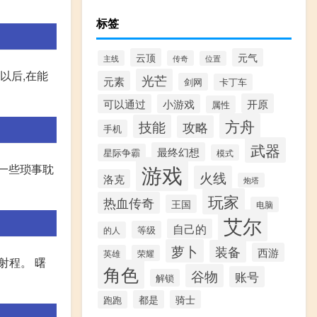
标签
云顶
元气
主线
传奇
位置
以后,在能
光芒
元素
剑网
卡丁车
开原
可以通过
小游戏
属性
方舟
技能
攻略
手机
武器
最终幻想
星际争霸
模式
游戏
一些琐事耽
火线
洛克
炮塔
玩家
热血传奇
王国
电脑
艾尔
自己的
等级
的人
萝卜
装备
西游
英雄
荣耀
射程。 曙
角色
谷物
账号
解锁
都是
骑士
跑跑