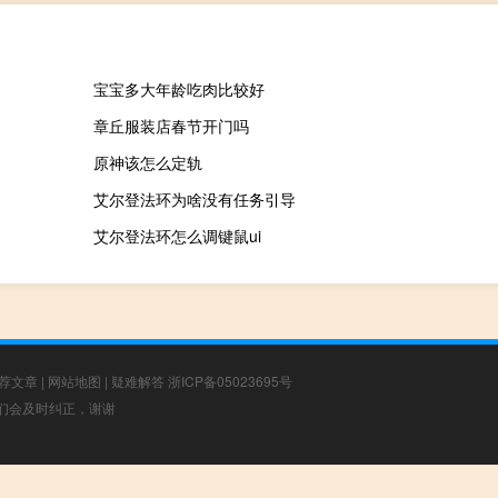
宝宝多大年龄吃肉比较好
章丘服装店春节开门吗
原神该怎么定轨
艾尔登法环为啥没有任务引导
艾尔登法环怎么调键鼠ui
荐文章
|
网站地图
|
疑难解答
浙ICP备05023695号
，我们会及时纠正，谢谢