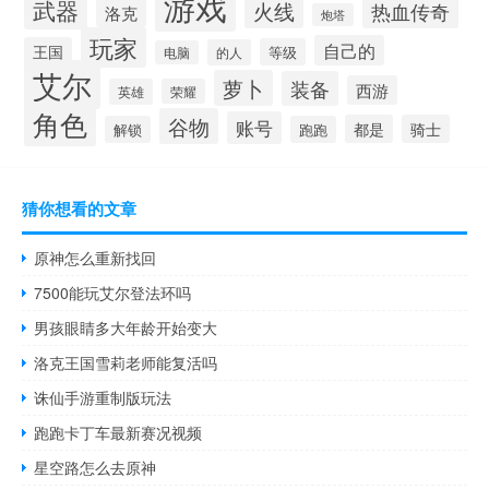
游戏
武器
火线
热血传奇
洛克
炮塔
玩家
自己的
王国
等级
的人
电脑
艾尔
萝卜
装备
西游
英雄
荣耀
角色
谷物
账号
都是
骑士
解锁
跑跑
猜你想看的文章
原神怎么重新找回
7500能玩艾尔登法环吗
男孩眼睛多大年龄开始变大
洛克王国雪莉老师能复活吗
诛仙手游重制版玩法
跑跑卡丁车最新赛况视频
星空路怎么去原神