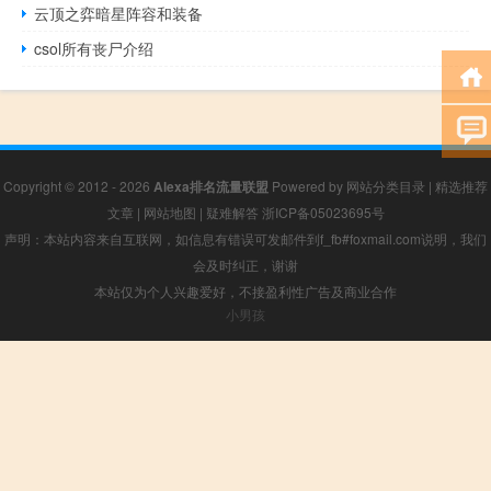
云顶之弈暗星阵容和装备
csol所有丧尸介绍
Copyright © 2012 - 2026
Alexa排名流量联盟
Powered by
网站分类目录
|
精选推荐
文章
|
网站地图
|
疑难解答
浙ICP备05023695号
声明：本站内容来自互联网，如信息有错误可发邮件到f_fb#foxmail.com说明，我们
会及时纠正，谢谢
本站仅为个人兴趣爱好，不接盈利性广告及商业合作
小男孩