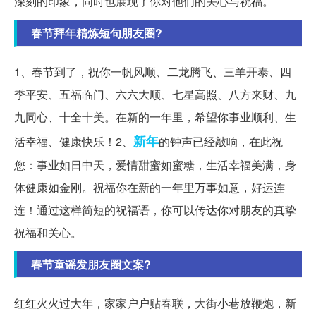
深刻的印象，同时也展现了你对他们的关心与祝福。
春节拜年精炼短句朋友圈?
1、春节到了，祝你一帆风顺、二龙腾飞、三羊开泰、四
季平安、五福临门、六六大顺、七星高照、八方来财、九
九同心、十全十美。在新的一年里，希望你事业顺利、生
新年
活幸福、健康快乐！2、
的钟声已经敲响，在此祝
您：事业如日中天，爱情甜蜜如蜜糖，生活幸福美满，身
体健康如金刚。祝福你在新的一年里万事如意，好运连
连！通过这样简短的祝福语，你可以传达你对朋友的真挚
祝福和关心。
春节童谣发朋友圈文案?
红红火火过大年，家家户户贴春联，大街小巷放鞭炮，新