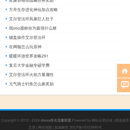
星露谷物语隐藏任务奖励
方舟生存进化神仙加点攻略
艾尔登法环风暴巨人肚子
我ooo愿称你为最强什么梗
键盘操作艾尔登法环
在网咖怎么玩原神
暖暖环游世界攻略291
复旦大学金融专硕学费
艾尔登法环火焰力量属性
元气骑士钓鱼怎么换奖励
Copyright © 2012 - 2026
Alexa排名流量联盟
Powered by
网站分类目录
|
精选推荐
文章
|
网站地图
|
疑难解答
浙ICP备05023695号