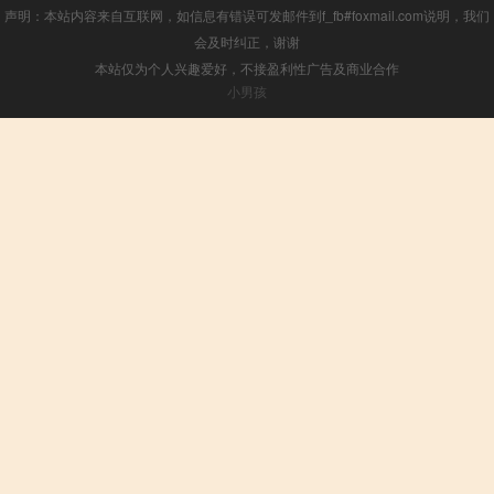
声明：本站内容来自互联网，如信息有错误可发邮件到f_fb#foxmail.com说明，我们
会及时纠正，谢谢
本站仅为个人兴趣爱好，不接盈利性广告及商业合作
小男孩