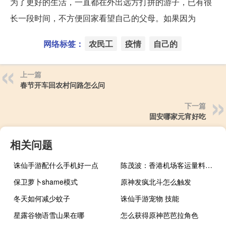
为了更好的生活，一直都在外出远方打拼的游子，已有很
长一段时间，不方便回家看望自己的父母。如果因为
网络标签：
农民工
疫情
自己的
上一篇
春节开车回农村问路怎么问
下一篇
固安哪家元宵好吃
相关问题
诛仙手游配什么手机好一点
陈茂波：香港机场客运量料明年全面恢复 全速输入劳工
保卫萝卜shame模式
原神发疯北斗怎么触发
冬天如何减少蚊子
诛仙手游宠物 技能
星露谷物语雪山果在哪
怎么获得原神芭芭拉角色