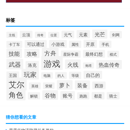
标签
光芒
元素
云顶
元气
剑网
主线
传奇
位置
开原
可以通过
小游戏
属性
手机
卡丁车
方舟
技能
攻略
最终幻想
星际争霸
模式
游戏
武器
火线
热血传奇
洛克
炮塔
玩家
自己的
王国
等级
的人
电脑
艾尔
萝卜
装备
西游
英雄
荣耀
角色
谷物
账号
都是
骑士
解锁
跑跑
猜你想看的文章