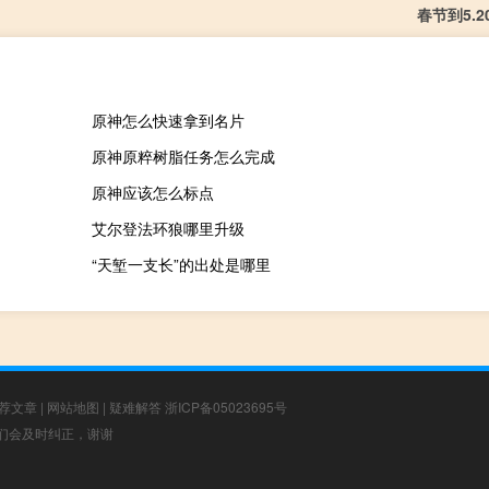
春节到5.
原神怎么快速拿到名片
原神原粹树脂任务怎么完成
原神应该怎么标点
艾尔登法环狼哪里升级
“天堑一支长”的出处是哪里
荐文章
|
网站地图
|
疑难解答
浙ICP备05023695号
，我们会及时纠正，谢谢