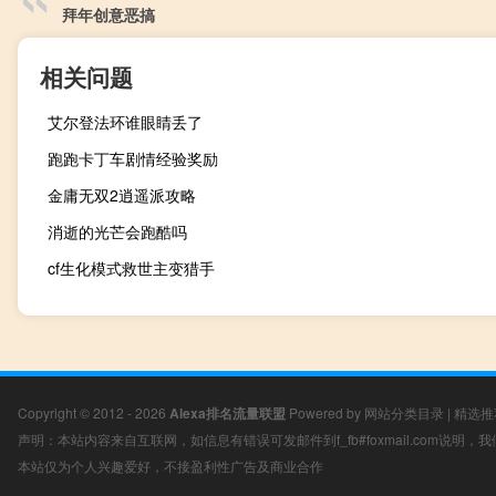
拜年创意恶搞
相关问题
艾尔登法环谁眼睛丢了
跑跑卡丁车剧情经验奖励
金庸无双2逍遥派攻略
消逝的光芒会跑酷吗
cf生化模式救世主变猎手
Copyright © 2012 - 2026
Alexa排名流量联盟
Powered by
网站分类目录
|
精选推
声明：本站内容来自互联网，如信息有错误可发邮件到f_fb#foxmail.com说明
本站仅为个人兴趣爱好，不接盈利性广告及商业合作