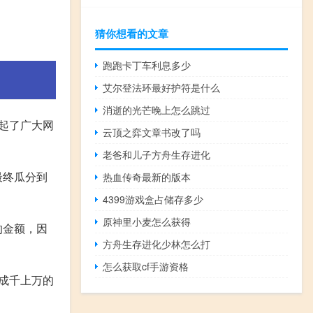
猜你想看的文章
跑跑卡丁车利息多少
艾尔登法环最好护符是什么
消逝的光芒晚上怎么跳过
起了广大网
云顶之弈文章书改了吗
老爸和儿子方舟生存进化
最终瓜分到
热血传奇最新的版本
4399游戏盒占储存多少
原神里小麦怎么获得
的金额，因
方舟生存进化少林怎么打
怎么获取cf手游资格
成千上万的