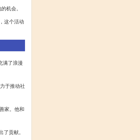
包的机会。
，这个活动
充满了浪漫
致力于推动社
慈善家。他和
出了贡献。