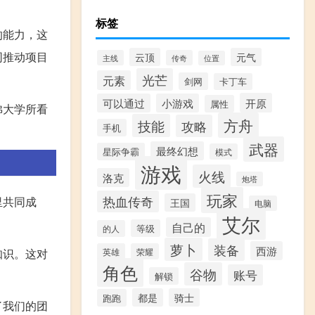
标签
的能力，这
同推动项目
云顶
元气
主线
传奇
位置
光芒
元素
剑网
卡丁车
开原
可以通过
小游戏
属性
佛大学所看
方舟
技能
攻略
手机
武器
最终幻想
星际争霸
模式
游戏
火线
洛克
炮塔
玩家
热血传奇
里共同成
王国
电脑
艾尔
自己的
等级
的人
萝卜
装备
西游
知识。这对
英雄
荣耀
角色
谷物
账号
解锁
都是
骑士
跑跑
了我们的团