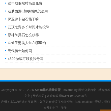
过年放假啥时高速免费
造梦西游3加载插件怎么用
保卫萝卜钻石能干嘛
云顶之弈多长时间才能投降
原神御灵石怎么获得
诛仙手游美人鱼在哪里钓
元气骑士如何刷
4399游戏可以改账号吗
Copyright © 2012 - 2026
Alexa排名流量联盟
Powered by
网站分类目录
|
精选推荐
文章
|
网站地图
|
疑难解答
浙ICP备05023695号
声明：本站内容来自互联网，如信息有错误可发邮件到f_fb#foxmail.com说明，我们
会及时纠正，谢谢