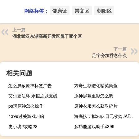
网络标签：
健康证
崇文区
朝阳区
上一篇
湖北武汉东湖高新开发区属于哪个区
下一篇
足字旁加乔念什么
相关问题
怎么屏蔽原神标签广告
方舟生存进化精英鳄鱼
艾尔登法环 永恒之城支线
原神屏幕重影怎么调
ps玩原神怎么操作
原神衣服怎么获取碎片
4399过关游戏叫啥
海底捞：拟26亿日元收购JAPAN HAI全部股权
史小坑2攻略28
多功能游戏助手4399