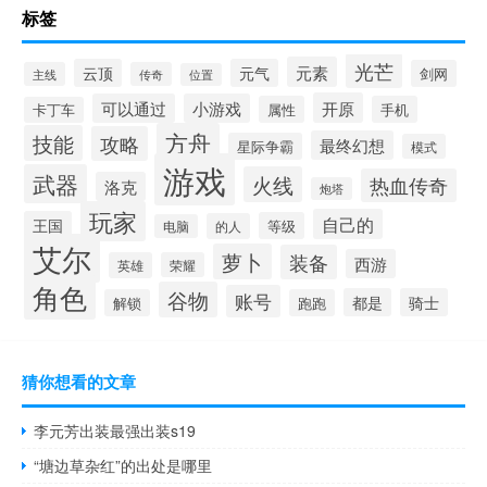
标签
光芒
元素
云顶
元气
剑网
主线
传奇
位置
开原
可以通过
小游戏
属性
手机
卡丁车
方舟
技能
攻略
最终幻想
星际争霸
模式
游戏
武器
火线
热血传奇
洛克
炮塔
玩家
自己的
王国
等级
的人
电脑
艾尔
萝卜
装备
西游
英雄
荣耀
角色
谷物
账号
都是
骑士
解锁
跑跑
猜你想看的文章
李元芳出装最强出装s19
“塘边草杂红”的出处是哪里