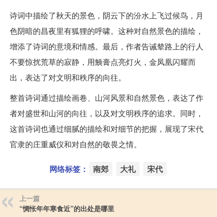
诗词中描绘了秋天的景色，阴云下的汾水上飞过候鸟，月
色阴暗的昌夜里有狐狸的呼啸。这种对自然景色的描绘，
增添了诗词的意境和情感。最后，作者告诫辇路上的行人
不要惊扰荒草的寂静，用鮧膏点亮灯火，金凤凰闪耀而
出，表达了对文明和秩序的向往。
整首诗词通过描绘画卷、山河风景和自然景色，表达了作
者对盛世和山河的向往，以及对文明秩序的追求。同时，
这首诗词也通过细腻的描绘和对细节的把握，展现了宋代
官隶的庄重威仪和对自然的敬畏之情。
网络标签：
南郊
大礼
宋代
上一篇
“惆怅年年寒食近”的出处是哪里