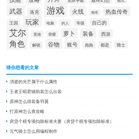
星际争霸
模式
游戏
武器
火线
热血传奇
洛克
炮塔
玩家
自己的
王国
等级
的人
电脑
艾尔
萝卜
装备
西游
英雄
荣耀
角色
谷物
账号
都是
骑士
解锁
跑跑
猜你想看的文章
消逝的光芒属于什么属性
王者王昭君辅助装怎么出装
原神怎么得装备羽翼
打原神怎么查攻略
房贷个税专项扣除标准夫妻（房贷个税专项扣除标准）
元气骑士怎么用编程制作