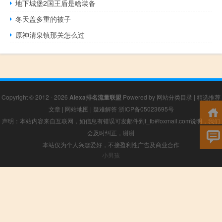
地下城堡2国王盾是啥装备
冬天盖多重的被子
原神清泉镇那关怎么过
Copyright © 2012 - 2026
Alexa排名流量联盟
Powered by
网站分类目录
|
精选推荐
文章
|
网站地图
|
疑难解答
浙ICP备05023695号
声明：本站内容来自互联网，如信息有错误可发邮件到f_fb#foxmail.com说明，我们
会及时纠正，谢谢
本站仅为个人兴趣爱好，不接盈利性广告及商业合作
小男孩