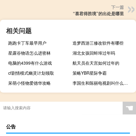
下一篇
“喜君得胜境”的出处是哪里
相关问题
跑跑卡丁车最早用户
造梦西游三修改软件有哪些
星露谷物语怎么进密林
湖北女孩回蚌埠过年吗
电脑的4399有什么游戏
航天员在天宫如何过年的
cf剧情模式幽灵计划领取
策略YBR星际争霸
呆萌小怪物爱德华攻略
李国生和陈丽电视剧叫什么名字（李国生）
☚
公告