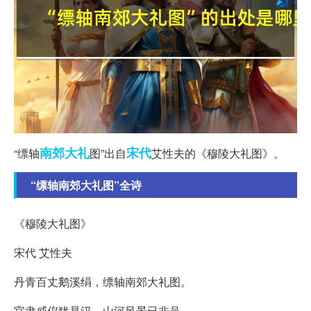
南郊
大礼
宋代
“缥轴
图”出自
艾性夫的《穆陵大礼图》。
“缥轴南郊大礼图”全诗
《穆陵大礼图》
宋代 艾性夫
丹青百丈鹅溪绢，缥轴南郊大礼图。
官隶威仪犹是汉，山河风景已非吴。