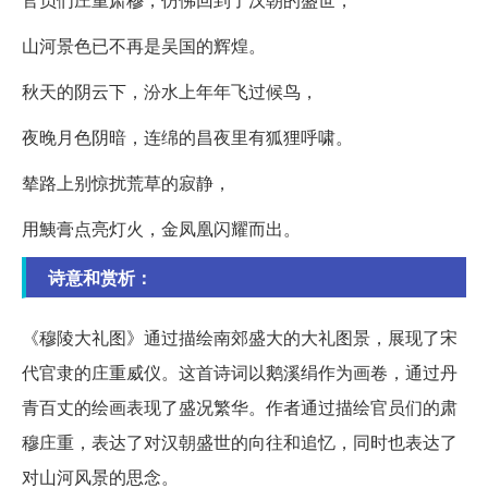
山河景色已不再是吴国的辉煌。
秋天的阴云下，汾水上年年飞过候鸟，
夜晚月色阴暗，连绵的昌夜里有狐狸呼啸。
辇路上别惊扰荒草的寂静，
用鮧膏点亮灯火，金凤凰闪耀而出。
诗意和赏析：
《穆陵大礼图》通过描绘南郊盛大的大礼图景，展现了宋
代官隶的庄重威仪。这首诗词以鹅溪绢作为画卷，通过丹
青百丈的绘画表现了盛况繁华。作者通过描绘官员们的肃
穆庄重，表达了对汉朝盛世的向往和追忆，同时也表达了
对山河风景的思念。