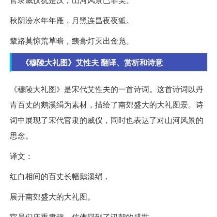
秋阴汾水年年雁，月黑连昌夜夜狐。
辇路莫惊荒草暗，鮧膏灯灭出金凫。
《穆陵大礼图》艾性夫 翻译、赏析和诗意
《穆陵大礼图》是宋代艾性夫的一首诗词。这首诗词以丹
青百丈的鹅溪绢为素材，描绘了南郊盛大的大礼图景。诗
词中展现了宋代官隶的威仪，同时也表达了对山河风景的
思念。
译文：
红白相间的百丈长幅鹅溪绢，
展开南郊盛大的大礼图。
官员们庄重肃穆，仿佛回到了汉朝的盛世，