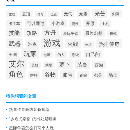
光芒
元素
云顶
元气
剑网
主线
传奇
位置
开原
可以通过
小游戏
属性
手机
卡丁车
方舟
技能
攻略
最终幻想
星际争霸
模式
游戏
武器
火线
热血传奇
洛克
炮塔
玩家
自己的
王国
等级
的人
电脑
艾尔
萝卜
装备
西游
英雄
荣耀
角色
谷物
账号
都是
骑士
解锁
跑跑
猜你想看的文章
热血传奇高级装备掉落
“乡近尤谙俗”的出处是哪里
星际争霸怎么打两个人玩