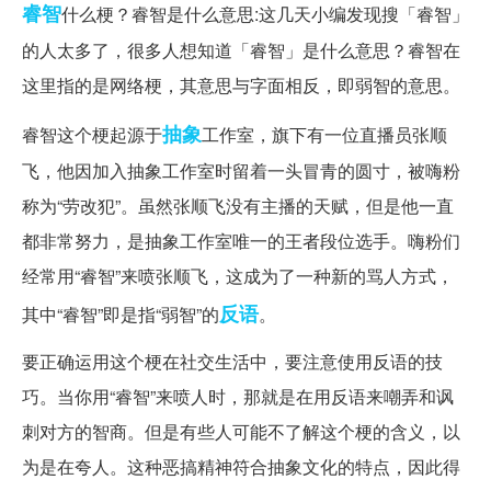
睿智
什么梗？睿智是什么意思:这几天小编发现搜「睿智」
的人太多了，很多人想知道「睿智」是什么意思？睿智在
这里指的是网络梗，其意思与字面相反，即弱智的意思。
抽象
睿智这个梗起源于
工作室，旗下有一位直播员张顺
飞，他因加入抽象工作室时留着一头冒青的圆寸，被嗨粉
称为“劳改犯”。虽然张顺飞没有主播的天赋，但是他一直
都非常努力，是抽象工作室唯一的王者段位选手。嗨粉们
经常用“睿智”来喷张顺飞，这成为了一种新的骂人方式，
反语
其中“睿智”即是指“弱智”的
。
要正确运用这个梗在社交生活中，要注意使用反语的技
巧。当你用“睿智”来喷人时，那就是在用反语来嘲弄和讽
刺对方的智商。但是有些人可能不了解这个梗的含义，以
为是在夸人。这种恶搞精神符合抽象文化的特点，因此得