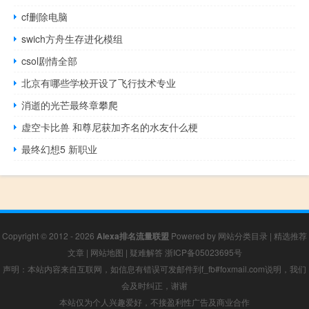
cf删除电脑
swich方舟生存进化模组
csol剧情全部
北京有哪些学校开设了飞行技术专业
消逝的光芒最终章攀爬
虚空卡比兽 和尊尼获加齐名的水友什么梗
最终幻想5 新职业
Copyright © 2012 - 2026
Alexa排名流量联盟
Powered by
网站分类目录
|
精选推荐
文章
|
网站地图
|
疑难解答
浙ICP备05023695号
声明：本站内容来自互联网，如信息有错误可发邮件到f_fb#foxmail.com说明，我们
会及时纠正，谢谢
本站仅为个人兴趣爱好，不接盈利性广告及商业合作