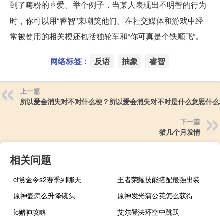
到了嗨粉的喜爱。举个例子，当某人表现出不明智的行为
时，你可以用“睿智”来嘲笑他们。在社交媒体和游戏中经
常被使用的相关梗还包括独轮车和“你可真是个铁顺飞”。
网络标签：
反语
抽象
睿智
上一篇
所以爱会消失对不对什么梗？所以爱会消失对不对是什么意思什么
下一篇
猫几个月发情
相关问题
cf赏金令s2赛季到哪天
王者荣耀技能搭配最强出装
原神壶怎么升降镜头
原神发光蒲公英怎么获得
fc赌神攻略
艾尔登法环空中跳跃