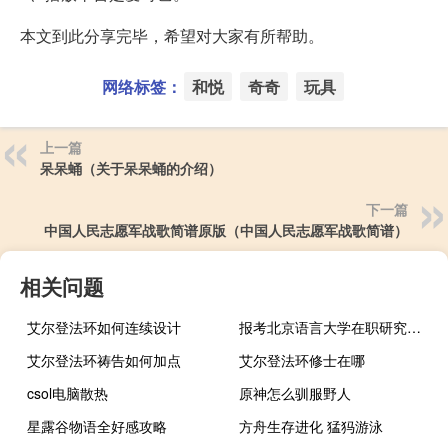
本文到此分享完毕，希望对大家有所帮助。
网络标签：
和悦
奇奇
玩具
上一篇
呆呆蛹（关于呆呆蛹的介绍）
下一篇
中国人民志愿军战歌简谱原版（中国人民志愿军战歌简谱）
相关问题
艾尔登法环如何连续设计
报考北京语言大学在职研究生学习期间能请假吗
艾尔登法环祷告如何加点
艾尔登法环修士在哪
csol电脑散热
原神怎么驯服野人
星露谷物语全好感攻略
方舟生存进化 猛犸游泳