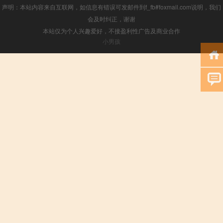
声明：本站内容来自互联网，如信息有错误可发邮件到f_fb#foxmail.com说明，我们
会及时纠正，谢谢
本站仅为个人兴趣爱好，不接盈利性广告及商业合作
小男孩