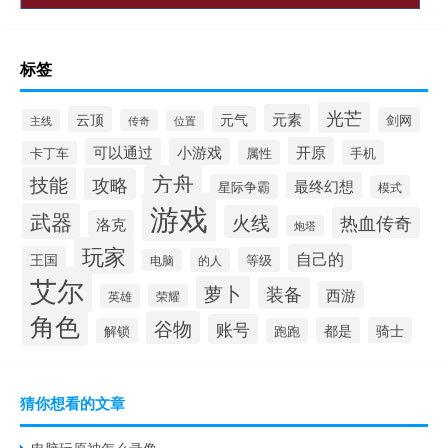
标签
光芒
元素
云顶
元气
剑网
主线
传奇
位置
开原
可以通过
小游戏
属性
手机
卡丁车
方舟
技能
攻略
最终幻想
星际争霸
模式
游戏
武器
火线
热血传奇
洛克
炮塔
玩家
自己的
王国
等级
的人
电脑
艾尔
萝卜
装备
西游
英雄
荣耀
角色
谷物
账号
都是
骑士
解锁
跑跑
猜你想看的文章