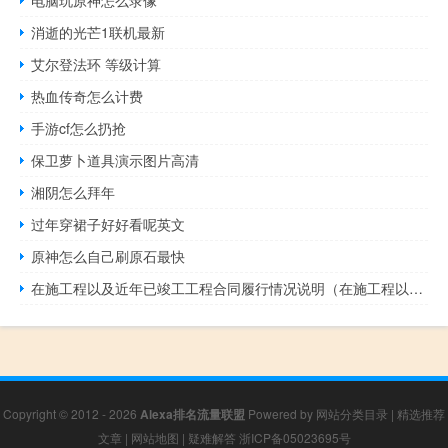
电脑玩原神怎么录像
消逝的光芒1联机最新
艾尔登法环 等级计算
热血传奇怎么计费
手游cf怎么扔抢
保卫萝卜道具演示图片高清
湘阴怎么拜年
过年穿裙子好好看呢英文
原神怎么自己刷原石最快
在施工程以及近年已竣工工程合同履行情况说明（在施工程以及近年已竣工工程合同履行情况）
Copyright © 2012 - 2026
Alexa排名流量联盟
Powered by
网站分类目录
|
精选推荐
文章
|
网站地图
|
疑难解答
浙ICP备05023695号