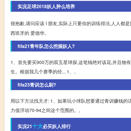
实况足球2018妖人肿么培养
很抱歉,请问应该 I 朋友,实际上只要你的训练得法,人人
西班牙的 爱德华。
fifa21青年队怎么挖掘妖人?
1、首先要买900万的双五星球探,这笔钱绝对该花,并且物
生。根据我几个赛季的经... 1、。
fifa23青训怎么刷?
用以下方法找天才: 1、如果玩小球队想要通过青训赚钱
力值浮动70-94之间这个范围的。。
十大
实况21
必买妖人排行