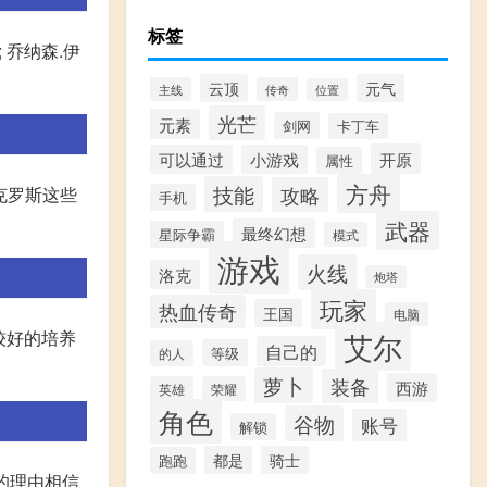
标签
; 乔纳森.伊
云顶
元气
主线
传奇
位置
光芒
元素
剑网
卡丁车
开原
可以通过
小游戏
属性
方舟
技能
攻略
克罗斯这些
手机
武器
最终幻想
星际争霸
模式
游戏
火线
洛克
炮塔
玩家
热血传奇
王国
电脑
较好的培养
艾尔
自己的
等级
的人
萝卜
装备
西游
英雄
荣耀
角色
谷物
账号
解锁
都是
骑士
跑跑
的理由相信