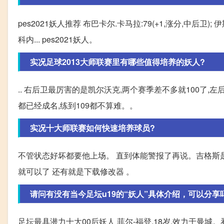
pes2021妖人推荐 布巴卡尔.卡马拉:79(+1,涨分,中后卫); 伊
科内... pes2021妖人。
实况足球2013大师联赛里有哪些值得培养的妖人?
.. 右后卫最厉害的是凯尔沃克,两个赛季差不多就100了
都已经成名,练到109都不算难。。
实况十大师联赛如何快速培养球员?
不管状态好坏都要他上场。 直到体能警报了再说。吉格斯是
就可以了 还有就是下载修改器 。
请问有没有当今足坛u19的“妖人”具体介绍，可以分享
足坛最具潜力十大00后妖人 菲尔-福登,18岁,效力于