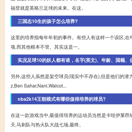
福登就是英格兰足球的未来。在这。
三国志10生的孩子怎么培养?
这里的培养指每年年初的事件。有些人有这样一个误区,在
项,而其他根本不管。其实这是一。
实况足球10的妖人都有谁，名字(英文)、年龄、国籍、
另外,这些人虽然是架空球员(现实中不存在),但是他们的潜力十
z,Ben Sahar,Nani,Walcot...
nba2k14王朝模式有哪些值得培养的球员?
在这一款游戏当中,最值得培养的运动员当然是卡哇伊莱昂纳德
天,马刺队与热火队大战七场,最终。