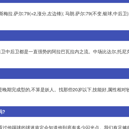
斯梅拉.萨尔:79(+2,涨分,左边锋); 马朗.萨尔:79(不变,银球,中后卫)
,左后卫中后卫都是一直强势的阿拉巴瓦拉内之流。中场比达尔,托尼
晚期完成型的,不算是妖人。找那些20岁以下,技能好,属性相对
吗?
曼城。看过他踢球的球迷肯定会知道他到底有多少闪光点。我们有足够