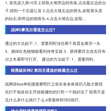
1. 首先进入第10关 2.拾取火堆旁边的布条,点击最左边的台
子,得到一个石器匕首 3.点击火堆左边的骨头,拾取骨头里
的钻石,和旁边的细骨头 4.点击火堆右边,拾取...
战神5摩克尔通道怎么过?
通过的方法如下: 1、需要同时冻住两个装置走廊另一头
3、烧掉红色植物能看到传奇宝箱 3、获得重符文攻击芬布
尔之冬雾即可打开。 通过的方法如下: 1、需要同时。
暗黑破坏神2 第四关通道的祭奠怎么过
战网坐bus单机慢慢磨吧打之前在各各角落扔几瓶大紫优
先打不免疫你主升技能属性的打死一个就好说了 暗黑不是
见什么杀什么就行了么,4章最终BOSS前打。
迪士尼快速通道领取攻略?