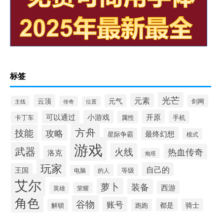
标签
光芒
元素
云顶
元气
剑网
主线
传奇
位置
开原
可以通过
小游戏
属性
手机
卡丁车
方舟
技能
攻略
最终幻想
星际争霸
模式
游戏
武器
火线
热血传奇
洛克
炮塔
玩家
自己的
王国
等级
的人
电脑
艾尔
萝卜
装备
西游
英雄
荣耀
角色
谷物
账号
都是
骑士
解锁
跑跑