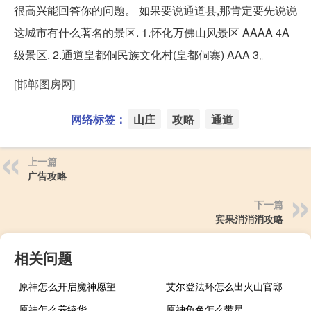
很高兴能回答你的问题。 如果要说通道县,那肯定要先说说
这城市有什么著名的景区. 1.怀化万佛山风景区 AAAA 4A
级景区. 2.通道皇都侗民族文化村(皇都侗寨) AAA 3。
[邯郸图房网]
网络标签：
山庄
攻略
通道
上一篇
广告攻略
下一篇
宾果消消消攻略
相关问题
原神怎么开启魔神愿望
艾尔登法环怎么出火山官邸
原神怎么养绫华
原神角色怎么带星