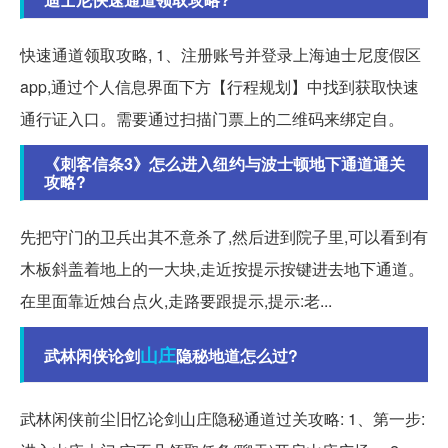
快速通道领取攻略, 1、注册账号并登录上海迪士尼度假区
app,通过个人信息界面下方【行程规划】中找到获取快速
通行证入口。需要通过扫描门票上的二维码来绑定自。
《刺客信条3》怎么进入纽约与波士顿地下通道通关
攻略?
先把守门的卫兵出其不意杀了,然后进到院子里,可以看到有
木板斜盖着地上的一大块,走近按提示按键进去地下通道。
在里面靠近烛台点火,走路要跟提示,提示:老...
山庄
武林闲侠论剑
隐秘地道怎么过?
武林闲侠前尘旧忆论剑山庄隐秘通道过关攻略: 1、第一步: