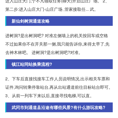
进入山庄大门,宁不凡领取任务(聊天)开启山庄广场。 2、
第二步:进入山庄大门-山庄广场 ,管家接取任... 武。
新仙剑树洞通道攻略
进树洞?是出树洞吧? 对准左侧墙上的机关按回车或空格
不过如果你不在开关那一侧,我只能告诉你,来得太早了,先
去神木林吧。 进树洞?是出树洞吧?对准。
镇江站同站换乘流程?
2、下车后直接找接车工作人员说明情况,出示相关车票和
证件,询问转乘停靠站台,再从出站通道前往目标站台即可。
3、从前一列车下来以后,直接寻找电梯,可以直。
武冈市到通道县沿途有哪些风景?有什么游玩攻略?