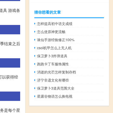
道具 游戏各
猜你想看的文章
怎样提高初中语文成绩
怎么使原神更流畅
诛仙手游经验修正100%
赛季结束之后
csol机甲怎么上无人机
保卫萝卜3炸弹道具
跑跑卡丁车服饰属性
消逝的光芒怎样复制存档
可以获得经
济宁非遗文化有哪些
保卫萝卜3道具范围大全
星露谷物语怎么换电视
任务是每个星