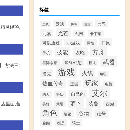
标签
云顶
元气
主线
传奇
位置
精灵经验,
光芒
元素
剑网
卡丁车
开原
可以通过
小游戏
属性
方舟
技能
攻略
手机
武器
最终幻想
星际争霸
模式
 方法三:
游戏
火线
洛克
炮塔
玩家
热血传奇
王国
电脑
艾尔
自己的
等级
的人
萝卜
装备
商店里面,营
西游
英雄
荣耀
角色
谷物
账号
解锁
都是
骑士
跑跑