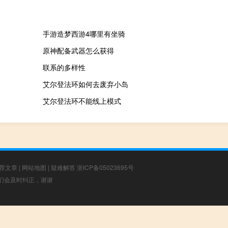
手游造梦西游4哪里有坐骑
原神配备武器怎么获得
联系的多样性
艾尔登法环如何去废弃小岛
艾尔登法环不能线上模式
荐文章
|
网站地图
|
疑难解答
浙ICP备05023695号
，我们会及时纠正，谢谢