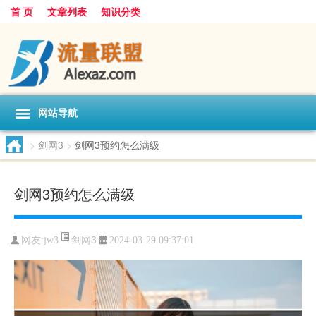
首 页
文章列表
知识分类
网站导航
>
剑网3
>
剑网3预约怎么满级
剑网3预约怎么满级
剑网3
网友:
jw3
2024-03-29 09:37:01