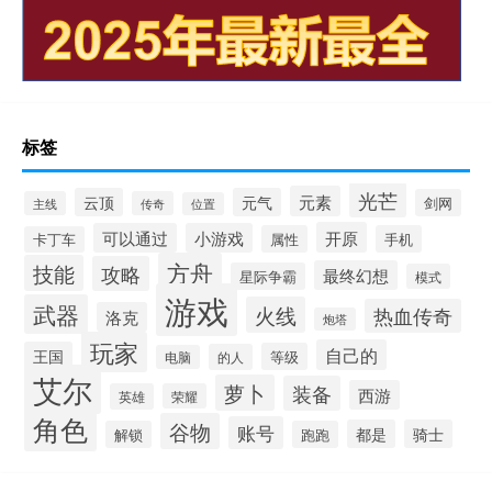
标签
光芒
元素
云顶
元气
剑网
主线
传奇
位置
开原
可以通过
小游戏
属性
手机
卡丁车
方舟
技能
攻略
最终幻想
星际争霸
模式
游戏
武器
火线
热血传奇
洛克
炮塔
玩家
自己的
王国
等级
的人
电脑
艾尔
萝卜
装备
西游
英雄
荣耀
角色
谷物
账号
都是
骑士
解锁
跑跑