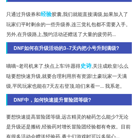
经验
只通过升级券和
胶囊,我们就能直接满级,如果加入了
玩家们平时剩余的一些升级券,连三觉礼包都不需要入手。
另外,在升级路上,预约活动还赠送了大量的疲劳药...
DNF如何在升级活动的3~7天内把小号升到满级?
史诗
嘀嘀~老司机来了,快点上车!许愿得
,关注成欧皇!么么
哒要想快速升级,就要合理利用所有资源!土豪玩家一天满
级,平民玩家也能在7天左右登顶,咱们来看一... 我系老。
DNF中，如何快速提升冒险团等级?
要想快速提高冒险团等级,远古精灵的秘药怎么能少?无论
是升级还是搬砖,经验药对增长冒险团经验都有奇效。目前
有很多活动会赠送经验药,勇士们游戏时可以多留心...