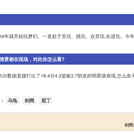
04年就开始玩梦幻。一直处于弃坑、跳坑、在弃坑,在进坑。今
情景都在现场，对此你怎么看?
据直接打出了18.4分4.3篮板3.7助攻的明星级表现,怎么奈
：
乌龟
剑网
庖丁
剑网