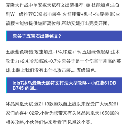
克隆大作战中单安妮天赋符文出装推荐: ￼ 技能加点:主Q
副W一级推荐Q ￼ 核心装备:火箭腰带+鬼书+法穿棒 ￼ 火
箭腰带能够提供短距离位移,帮助安妮打出完美开团。
鬼谷子五宝石出装铭文?
五级蓝色狩猎:攻速加成+1%,移速+1% 五级绿色献祭:法术
攻击力+2.4,冷却缩减+0.7% 鬼谷子是一个伤害非常高的英
雄,出装上我们没有出什么攻击装,... 五级绿色。
lols7冰鸟最新天赋符文打法大型攻略 - 小红薯61DB
B745 的回...
冰晶凤凰天赋,这2113款游戏自上线以来深受广大玩5261
家们的喜4102爱,小骨为您带来有关冰晶凤凰天1653赋的
相关攻略,小伙伴们快来看看吧!凤凰这个英。