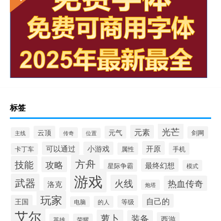
标签
光芒
元素
云顶
元气
剑网
主线
传奇
位置
开原
可以通过
小游戏
属性
手机
卡丁车
方舟
技能
攻略
最终幻想
星际争霸
模式
游戏
武器
火线
热血传奇
洛克
炮塔
玩家
自己的
王国
等级
的人
电脑
艾尔
萝卜
装备
西游
英雄
荣耀