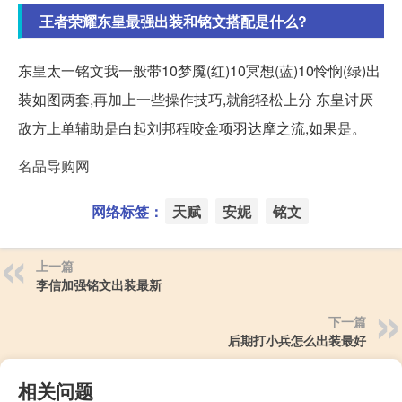
王者荣耀东皇最强出装和铭文搭配是什么?
东皇太一铭文我一般带10梦魇(红)10冥想(蓝)10怜悯(绿)出
装如图两套,再加上一些操作技巧,就能轻松上分 东皇讨厌
敌方上单辅助是白起刘邦程咬金项羽达摩之流,如果是。
名品导购网
网络标签：
天赋
安妮
铭文
上一篇
李信加强铭文出装最新
下一篇
后期打小兵怎么出装最好
相关问题