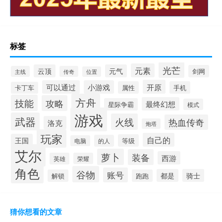
标签
光芒
元素
云顶
元气
剑网
主线
传奇
位置
开原
可以通过
小游戏
属性
手机
卡丁车
方舟
技能
攻略
最终幻想
星际争霸
模式
游戏
武器
火线
热血传奇
洛克
炮塔
玩家
自己的
王国
等级
的人
电脑
艾尔
萝卜
装备
西游
英雄
荣耀
角色
谷物
账号
都是
骑士
解锁
跑跑
猜你想看的文章