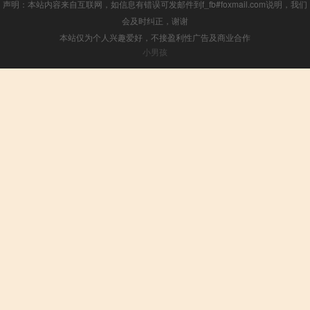
声明：本站内容来自互联网，如信息有错误可发邮件到f_fb#foxmail.com说明，我们
会及时纠正，谢谢
本站仅为个人兴趣爱好，不接盈利性广告及商业合作
小男孩