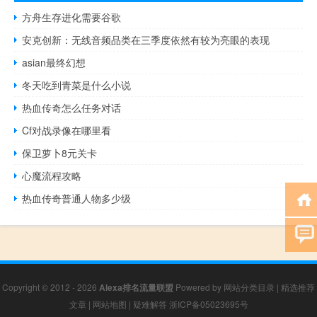
方舟生存进化需要谷歌
安克创新：无线音频品类在三季度依然有较为亮眼的表现
asian最终幻想
冬天吃到青菜是什么小说
热血传奇怎么任务对话
Cf对战录像在哪里看
保卫萝卜8元关卡
心魔流程攻略
热血传奇普通人物多少级
Copyright © 2012 - 2026
Alexa排名流量联盟
Powered by
网站分类目录
|
精选推荐
文章
|
网站地图
|
疑难解答
浙ICP备05023695号