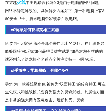
火线
在穿越
中出现错误代码0-3是由于电脑的网络问题、
网络不稳定导致的。具体解决方案如下: 第一种电脑上有3
60安全卫士、腾讯电脑管家或者百度电脑。
v0玩家如何获得英雄主武器
哈喽啊~ 大家好 我还是那个来自北山的龙虾。在此很高兴
能够回答“v0玩家如何获得英雄主武器”如果对您有帮助的
话还别忘了给龙虾小老弟点个关注支持一下啊 v0玩。
cf手游中，零和黑骑士买哪个好?
零:作为一款英雄级角色,被称为“双面特工”的传奇特工!可在
生化模式和挑战模式变身为强大的灵魂武者。其属性方面
是非常的强大拥有应急攻击、暗影利刃、灵魂...
如果穿越火线倒闭了，充的钱怎么办啊?