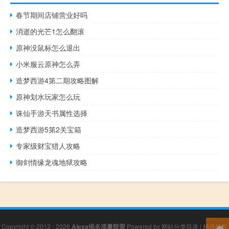
春节期间店铺营业好吗
消逝的光芒1怎么翻滚
原神没鼠标怎么退出
小米服云原神怎么弄
造梦西游4第二期攻略图解
原神划水玩家怎么玩
诛仙手游天书属性选择
造梦西游5第2关宝箱
专家级财宝猎人攻略
御剑情缘龙魂地狱攻略
Copyright © 2012 - 2026
Alexa排名流量联盟
Powered by
网站分类目录
|
精选推荐