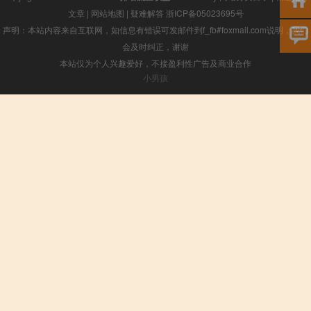
文章
|
网站地图
|
疑难解答
浙ICP备05023695号
声明：本站内容来自互联网，如信息有错误可发邮件到f_fb#foxmail.com说明，我们
会及时纠正，谢谢
本站仅为个人兴趣爱好，不接盈利性广告及商业合作
小男孩