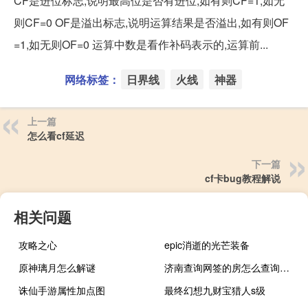
CF是进位标志,说明最高位是否有进位,如有则CF=1,如无
则CF=0 OF是溢出标志,说明运算结果是否溢出,如有则OF
=1,如无则OF=0 运算中数是看作补码表示的,运算前...
网络标签：
日界线
火线
神器
上一篇
怎么看cf延迟
下一篇
cf卡bug教程解说
相关问题
攻略之心
epic消逝的光芒装备
原神璃月怎么解谜
济南查询网签的房怎么查询（济南如何查询购房网签）
诛仙手游属性加点图
最终幻想九财宝猎人s级