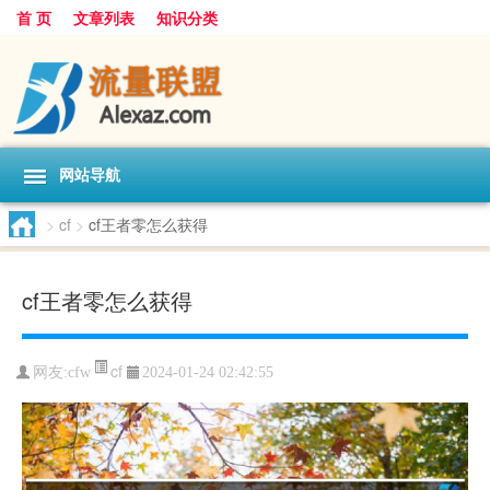
首 页
文章列表
知识分类
网站导航
>
cf
>
cf王者零怎么获得
cf王者零怎么获得
cf
网友:
cfw
2024-01-24 02:42:55