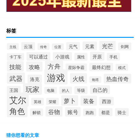
标签
光芒
元素
云顶
元气
剑网
主线
传奇
位置
开原
可以通过
小游戏
属性
手机
卡丁车
方舟
技能
攻略
最终幻想
星际争霸
模式
游戏
武器
火线
热血传奇
洛克
炮塔
玩家
自己的
王国
等级
的人
电脑
艾尔
萝卜
装备
西游
英雄
荣耀
角色
谷物
账号
都是
骑士
解锁
跑跑
猜你想看的文章