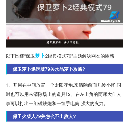
萝卜
以下围绕“保卫
2经典模式79”主题解决网友的困惑
保卫萝卜迅玩版79关水晶萝卜攻略?
1、开局在中间放置一个太阳花炮,来清除前面几波小怪,同
时也可以用来清除场上的道具! 2、在左上角的两颗大仙人
掌可以打出一组磁铁炮和一组手电筒,强大的火力。
保卫火柴人79关怎么不出敌人?