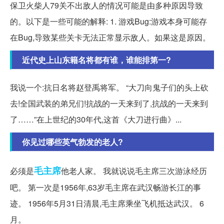
保卫火柴人79关不出敌人的情况可能是由多种原因导致
的。以下是一些可能的解释: 1. 游戏Bug:游戏本身可能存
在Bug,导致某些关卡无法正常显示敌人。如果这是原因。
近代史上山东籍名将都有谁，谁能排第一?
我说一个:抗日名将赵登禹将军。 “大刀向鬼子们的头上砍
去!全国武装的弟兄们!抗战的一天来到了,抗战的一天来到
了……”在上世纪的30年代,这首《大刀进行曲》...
你见过哪些英气勃发的老人?
毛主席
必须是
他老人家。 我就说说毛主席三次游泳经历
吧。 第一次是1956年,63岁毛主席在武汉畅游长江的事
迹。 1956年5月31日清晨,毛主席乘坐飞机抵达武汉。 6
月。