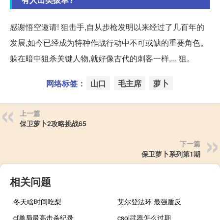
感谢悟空邀请! 狙击手,自从步枪发明以来经过了几百年的
发展,如今已经成为特种作战行动中不可或缺的重要角色。
躲在暗中狙杀关键人物,就好像古代的刺客一样,... 狙。
网络标签：
山口
毛主席
萝卜
上一篇
保卫萝卜2攻略挑战65
下一篇
保卫萝卜系列第1期
相关问题
冬天啥时间吃梨
艾尔登法环 最强盾反
cf单局最高击杀纪录
csol武器怎么过期