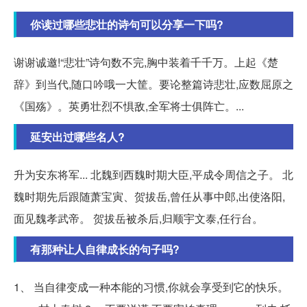
你读过哪些悲壮的诗句可以分享一下吗?
谢谢诚邀!“悲壮”诗句数不完,胸中装着千千万。上起《楚
辞》到当代,随口吟哦一大筐。要论整篇诗悲壮,应数屈原之
《国殇》。英勇壮烈不惧敌,全军将士俱阵亡。...
延安出过哪些名人?
升为安东将军... 北魏到西魏时期大臣,平成令周信之子。 北
魏时期先后跟随萧宝寅、贺拔岳,曾任从事中郎,出使洛阳,
面见魏孝武帝。 贺拔岳被杀后,归顺宇文泰,任行台。
有那种让人自律成长的句子吗?
1、 当自律变成一种本能的习惯,你就会享受到它的快乐。