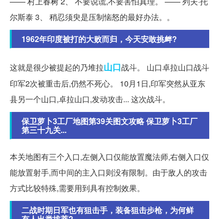
—— 村上春树 2、 不要说谎,不要害怕真理。 —— 列夫·托
尔斯泰 3、 稍忍须臾是压制恼怒的最好办法。。
1962年印度被打的大败而归，今天安敢挑衅?
山口
这就是很少被提起的乃堆拉
战斗。 山口卓拉山口战斗
印军2次被重击后,仍然不死心。 10月1日,印军突然从亚东
县另一个山口,卓拉山口,发动攻击... 这次战斗。
保卫萝卜3工厂地图第39关图文攻略 保卫萝卜3工厂
第三十九关...
本关地图有三个入口,左侧入口仅能放置魔法师,右侧入口仅
能放置射手,而中间的主入口则没有限制。由于敌人的攻击
方式比较特殊,需要用到具有控制效果。
二战时期日军也有狙击手，装备狙击步枪，为何鲜
有人出类拔萃?