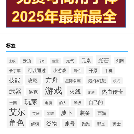
标签
光芒
元素
云顶
元气
剑网
主线
传奇
位置
开原
可以通过
小游戏
属性
手机
卡丁车
方舟
技能
攻略
最终幻想
星际争霸
模式
游戏
武器
火线
热血传奇
洛克
炮塔
玩家
自己的
王国
等级
的人
电脑
艾尔
萝卜
装备
西游
英雄
荣耀
角色
谷物
账号
都是
骑士
解锁
跑跑