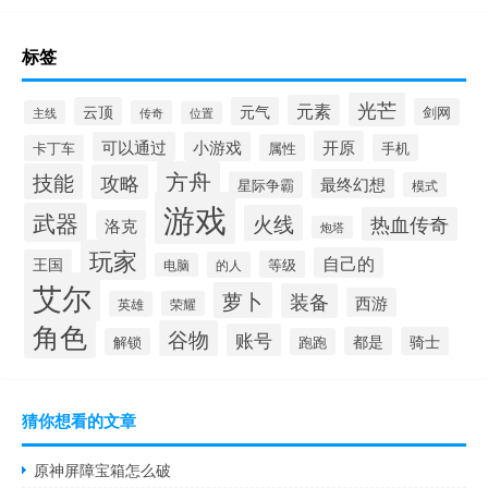
标签
光芒
元素
云顶
元气
剑网
主线
传奇
位置
开原
可以通过
小游戏
属性
手机
卡丁车
方舟
技能
攻略
最终幻想
星际争霸
模式
游戏
武器
火线
热血传奇
洛克
炮塔
玩家
自己的
王国
等级
的人
电脑
艾尔
萝卜
装备
西游
英雄
荣耀
角色
谷物
账号
都是
骑士
解锁
跑跑
猜你想看的文章
原神屏障宝箱怎么破