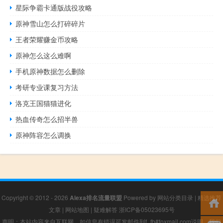
星际争霸卡通版战役攻略
原神雪山怎么打碎碎片
王者荣耀赚金币攻略
原神怎么这么难啊
手机原神数据怎么删除
考研专业课复习方法
洛克王国猫猫进化
热血传奇怎么招半兽
原神阵容怎么调换
Copyright © 2012 - 2026
Alexa排名流量联盟
Powered by
网站分类目录
|
精选推荐
文章
|
网站地图
|
疑难解答
浙ICP备05023695号
声明：本站内容来自互联网，如信息有错误可发邮件到f_fb#foxmail.com说明，我们