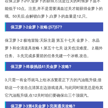
在保卫萝卜2中,金萝卜的获得方法是过关的时候萝卜血不
能低于10点。注意,并不是需要满血过关才能获得金萝卜的
哦。50关后,会解锁白萝卜,白萝卜的血量是12,只。
保卫萝卜2金萝卜攻略:[57]57?
保卫萝卜2 极地冒险:天际主题 第五十七关 金萝卜、水晶
萝卜和全清道具攻略 1.第五十七关 这关也没难度。 2.额外
任务。 3.先完成多重箭的任务先建一个冰锥,攻击。
保卫萝卜终极挑战41关金萝卜攻略?
3,只需一有金币就马上给冰冻繁星正下方的汽油瓶升级,借
助这一个攻击点清算左边游戏道具, 与此同时留意总是给其
它汽油瓶升级,在12关时咱们要确保出三个顶级汽。
保卫萝卜3第4关金萝卜完美通关攻略?