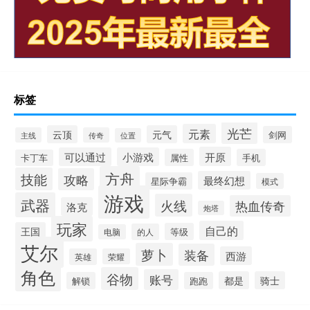
标签
光芒
元素
云顶
元气
剑网
主线
传奇
位置
开原
可以通过
小游戏
属性
手机
卡丁车
方舟
技能
攻略
最终幻想
星际争霸
模式
游戏
武器
火线
热血传奇
洛克
炮塔
玩家
自己的
王国
等级
的人
电脑
艾尔
萝卜
装备
西游
英雄
荣耀
角色
谷物
账号
都是
骑士
解锁
跑跑